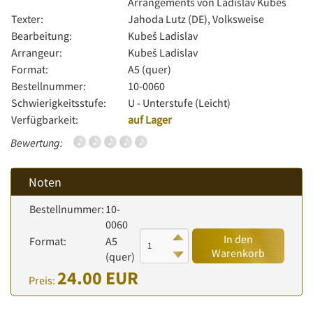
Arrangements von Ladislav Kubeš
Texter:
Jahoda Lutz (DE), Volksweise
Bearbeitung:
Kubeš Ladislav
Arrangeur:
Kubeš Ladislav
Format:
A5 (quer)
Bestellnummer:
10-0060
Schwierigkeitsstufe:
U - Unterstufe (Leicht)
Verfügbarkeit:
auf Lager
Bewertung:
Noten
Bestellnummer:
10-
0060
In den
Format:
A5
Warenkorb
(quer)
24.00 EUR
Preis: