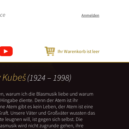
ice
Anmelden
Ihr Warenkorb ist leer
v Kubeš
(1924 – 1998)
nen, warum ich die Blasmusik liebe und warum
er Hingabe diente. Denn der Atem ist ihr
e Atem gibt es kein Leben, der Atem ist eine
Kraft. Unsere Väter und Großväter wussten das
e leugnen will, ist gegen sich selbst. Die
lasmusik wird nicht zugrunde gehen, ihre