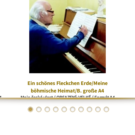
Ein schönes Fleckchen Erde/Meine
böhmische Heimat/B. große A4
4
Moje česká vlast / OBSAZENÍ: VELKÉ / Formát A4