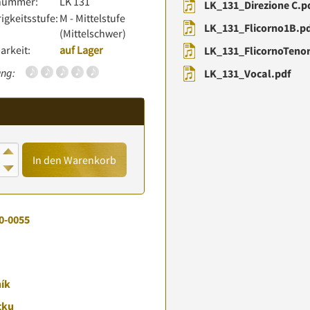
lnummer:
LK 131
LK_131_Direzione C.p
igkeitsstufe:
M - Mittelstufe
LK_131_Flicorno1B.p
(Mittelschwer)
arkeit:
auf Lager
LK_131_FlicornoTenor
ng:
LK_131_Vocal.pdf
In den Warenkorb
0-0055
ník
tku