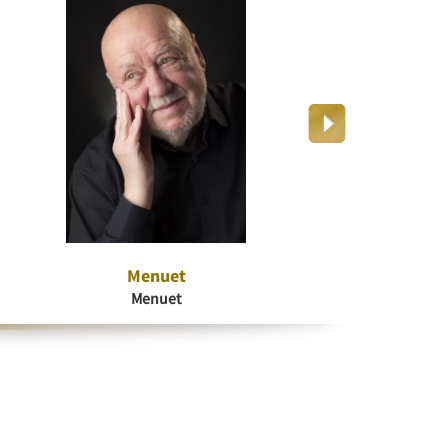
Menuet
Dr
Menuet
K