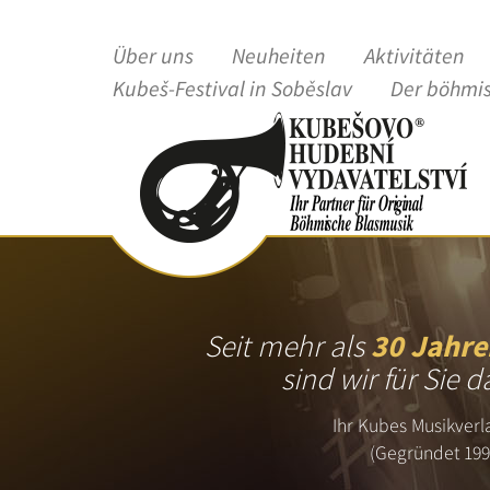
Über uns
Neuheiten
Aktivitäten
Kubeš-Festival in Soběslav
Der böhmi
Seit mehr als
30 Jahre
sind wir für Sie d
Ihr Kubes Musikverl
(Gegründet 199