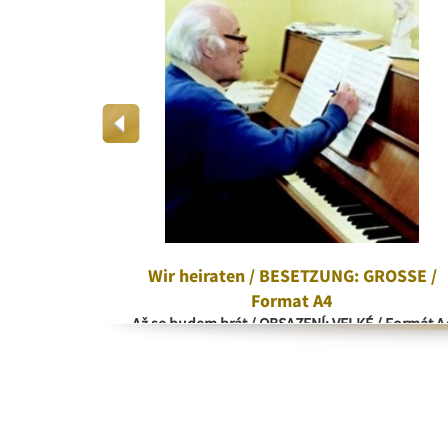
rd
Wir heiraten / BESETZUNG: GROSSE /
Format A4
Až se budem brát / OBSAZENÍ: VELKÉ / Formát A