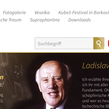
Fotogalerie
Veselka
Kubeš-Festival in Borkov
sche Traum
Supraphonline
Downloads
Ladisla
n
Ich erzähle Ih
a!
ich ihr mit all
Fundament. Ohn
ag
schöpferische 
und wer es heut
1)
tschechische B