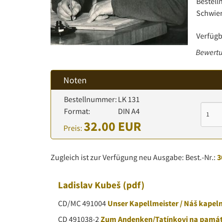
Bestel
Schwier
Verfügb
Bewertu
Noten
Bestellnummer:
LK 131
Format:
DIN A4
32.00 EUR
Preis:
Zugleich ist zur Verfügung neu Ausgabe: Best.-Nr.:
3
Ladislav Kubeš
(pdf)
CD/MC 491004
Unser Kapellmeister / Náš kapel
CD 491038-2
Zum Andenken/Tatínkovi na pamá