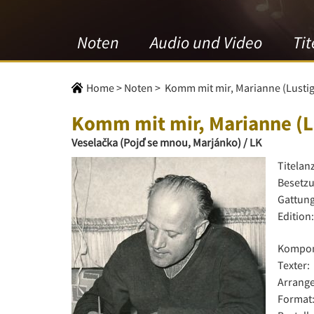
Noten
Audio und Video
Tit
Home
>
Noten
>
Komm mit mir, Marianne (Lustig
Komm mit mir, Marianne (Lu
Veselačka (Pojď se mnou, Marjánko) / LK
Titelan
Besetzu
Gattung
Edition:
Kompon
Texter:
Arrange
Format