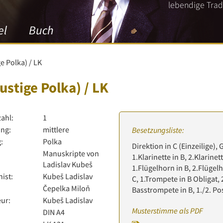
lebendige Tradi
el
Buch
e Polka) / LK
stige Polka) / LK
zahl:
1
ng:
mittlere
Besetzungsliste:
:
Polka
Direktion in C (Einzeilige), 
Manuskripte von
1.Klarinette in B, 2.Klarinett
Ladislav Kubeš
1.Flügelhorn in B, 2.Flügelh
ist:
Kubeš Ladislav
C, 1.Trompete in B Obligat, 
Čepelka Miloň
Basstrompete in B, 1./2. Po
ur:
Kubeš Ladislav
Musterstimme als PDF
:
DIN A4