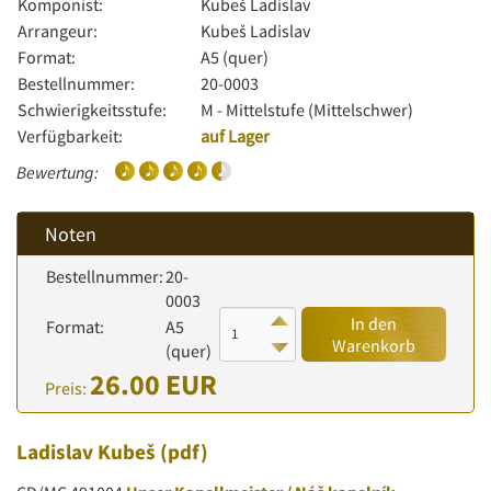
Komponist:
Kubeš Ladislav
Arrangeur:
Kubeš Ladislav
Format:
A5 (quer)
Bestellnummer:
20-0003
Schwierigkeitsstufe:
M - Mittelstufe (Mittelschwer)
Verfügbarkeit:
auf Lager
Bewertung:
Noten
Bestellnummer:
20-
0003
In den
Format:
A5
Warenkorb
(quer)
26.00 EUR
Preis:
Ladislav Kubeš
(pdf)