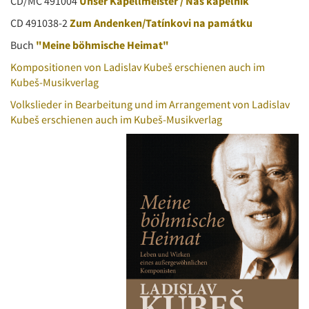
CD/MC 491004
Unser Kapellmeister / Náš kapelník
CD 491038-2
Zum Andenken/Tatínkovi na památku
Buch
"Meine böhmische Heimat"
Kompositionen von Ladislav Kubeš erschienen auch im
Kubeš-Musikverlag
Volkslieder in Bearbeitung und im Arrangement von Ladislav
Kubeš erschienen auch im Kubeš-Musikverlag