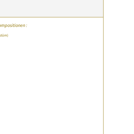
ompositionen :
stům)