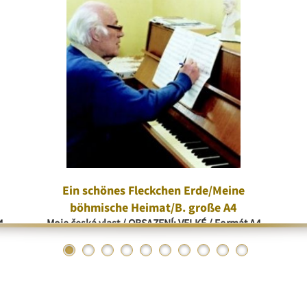
Ein schönes Fleckchen Erde/Meine
böhmische Heimat/B. große A4
4
Moje česká vlast / OBSAZENÍ: VELKÉ / Formát A4