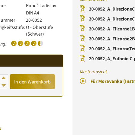
ur:
Kubeš Ladislav
20-0052_A_DirezioneC
:
DIN A4
20-0052_A_DirezioneC
lnummer:
20-0052
igkeitsstufe:
O - Oberstufe
20-0052_A_Flicorno1B
(Schwer)
20-0052_A_Flicorno2B
ng:
20-0052_A_FlicornoTe
20-0052_A_Eufonio C.
Musteransicht
Für Moravanka (Inst
In den Warenkorb
u