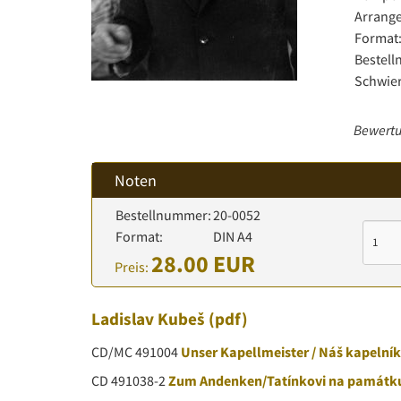
Arrange
Format
Bestel
Schwier
Bewertu
Noten
Bestellnummer:
20-0052
Format:
DIN A4
28.00 EUR
Preis:
Ladislav Kubeš
(pdf)
CD/MC 491004
Unser Kapellmeister / Náš kapelník
CD 491038-2
Zum Andenken/Tatínkovi na památk