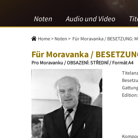
Noten
Audio und Video
Tit
Home
>
Noten
>
Für Moravanka / BESETZUNG: M
Für Moravanka / BESETZUN
Pro Moravanku / OBSAZENÍ: STŘEDNÍ / Formát A4
Titelan
Besetzu
Gattung
Edition:
Kompon