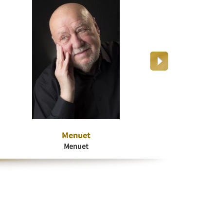
Menuet
Dr
Menuet
K