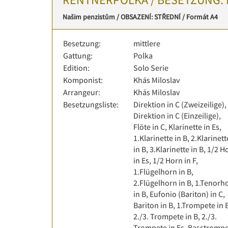
Našim penzistům / OBSAZENÍ: STŘEDNÍ / Formát A4
Besetzung:
mittlere
Gattung:
Polka
Edition:
Solo Serie
Komponist:
Khás Miloslav
Arrangeur:
Khás Miloslav
Besetzungsliste:
Direktion in C (Zweizeilige),
Direktion in C (Einzeilige),
Flöte in C, Klarinette in Es,
1.Klarinette in B, 2.Klarinett
in B, 3.Klarinette in B, 1/2 H
in Es, 1/2 Horn in F,
1.Flügelhorn in B,
2.Flügelhorn in B, 1.Tenorh
in B, Eufonio (Bariton) in C,
Bariton in B, 1.Trompete in 
2./3. Trompete in B, 2./3.
Trompete in Es, Basstromp