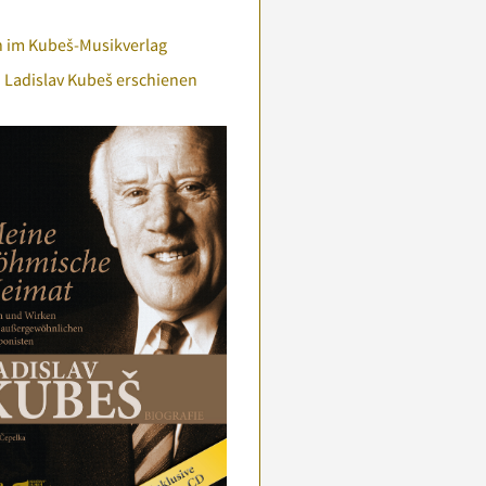
h im Kubeš-Musikverlag
 Ladislav Kubeš erschienen