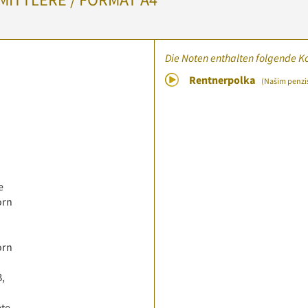
Die Noten enthalten folgende K
Rentnerpolka
(Našim penzi
e
orn
orn
B,
ete