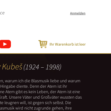
ice
Anmelden
Ihr Warenkorb ist leer
v Kubeš
(1924 – 1998)
nen, warum ich die Blasmusik liebe und warum
er Hingabe diente. Denn der Atem ist ihr
e Atem gibt es kein Leben, der Atem ist eine
Kraft. Unsere Väter und Großväter wussten das
e leugnen will, ist gegen sich selbst. Die
lasmusik wird nicht zugrunde gehen, ihre