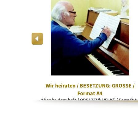
rd
Wir heiraten / BESETZUNG: GROSSE /
Format A4
Až se budem brát / OBSAZENÍ: VELKÉ / Formát A