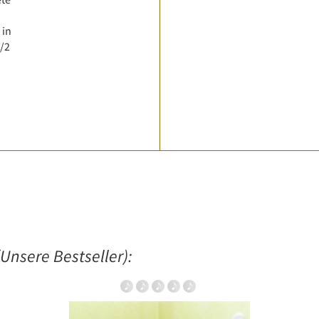
 in
1/2
Unsere Bestseller):