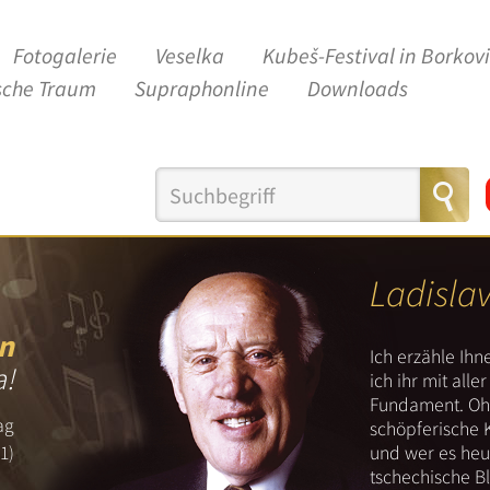
Fotogalerie
Veselka
Kubeš-Festival in Borkov
sche Traum
Supraphonline
Downloads
Ladisla
n
Ich erzähle Ih
a!
ich ihr mit all
Fundament. Ohn
ag
schöpferische 
und wer es heut
1)
tschechische B