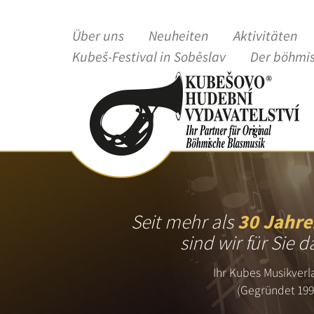
Über uns
Neuheiten
Aktivitäten
Kubeš-Festival in Soběslav
Der böhmi
Seit mehr als
30 Jahre
sind wir für Sie d
Ihr Kubes Musikverl
(Gegründet 199