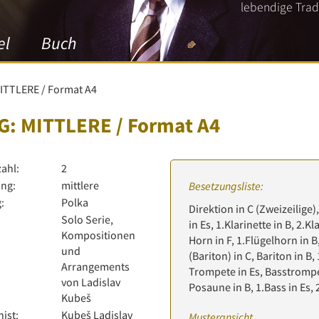
lebendige Tradi
el
Buch
ITTLERE / Format A4
G: MITTLERE / Format A4
zahl:
2
ng:
mittlere
Besetzungsliste:
:
Polka
Direktion in C (Zweizeilige),
Solo Serie,
in Es, 1.Klarinette in B, 2.Kl
Kompositionen
Horn in F, 1.Flügelhorn in B
und
(Bariton) in C, Bariton in B,
Arrangements
Trompete in Es, Basstrompet
von Ladislav
Posaune in B, 1.Bass in Es, 
Kubeš
ist:
Kubeš Ladislav
Musteransicht