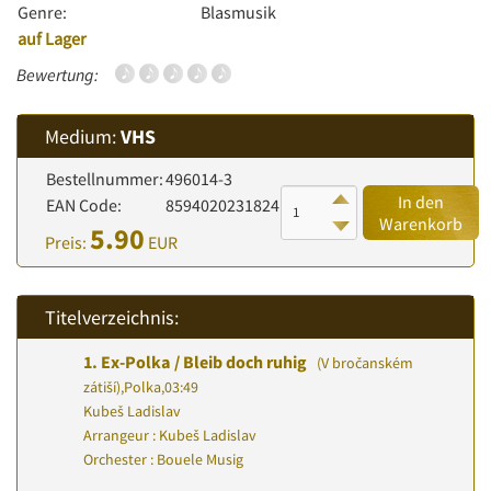
Genre:
Blasmusik
auf Lager
Bewertung:
Medium:
VHS
Bestellnummer:
496014-3
In den
EAN Code:
8594020231824
Warenkorb
5.90
Preis:
EUR
Titelverzeichnis:
1.
Ex-Polka / Bleib doch ruhig
(V bročanském
zátiší)
,
Polka
,
03:49
Kubeš Ladislav
Arrangeur : Kubeš Ladislav
Orchester : Bouele Musig