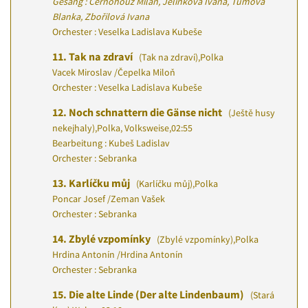
Gesang : Černohouz Milan, Jelínková Ivana, Tůmová
Blanka, Zbořilová Ivana
Orchester : Veselka Ladislava Kubeše
11.
Tak na zdraví
(Tak na zdraví)
,
Polka
Vacek Miroslav
/
Čepelka Miloň
Orchester : Veselka Ladislava Kubeše
12.
Noch schnattern die Gänse nicht
(Ještě husy
nekejhaly)
,
Polka, Volksweise
,
02:55
Bearbeitung : Kubeš Ladislav
Orchester : Sebranka
13.
Karlíčku můj
(Karlíčku můj)
,
Polka
Poncar Josef
/
Zeman Vašek
Orchester : Sebranka
14.
Zbylé vzpomínky
(Zbylé vzpomínky)
,
Polka
Hrdina Antonín
/
Hrdina Antonín
Orchester : Sebranka
15.
Die alte Linde (Der alte Lindenbaum)
(Stará