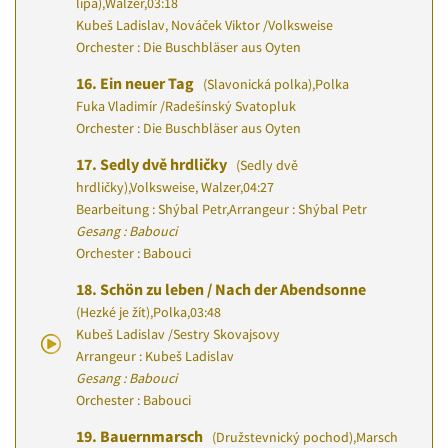
lípa)
,
Walzer
,
03:18
Kubeš Ladislav, Nováček Viktor
/
Volksweise
Orchester : Die Buschbläser aus Oyten
16.
Ein neuer Tag
(Slavonická polka)
,
Polka
Fuka Vladimír
/
Radešínský Svatopluk
Orchester : Die Buschbläser aus Oyten
17.
Sedly dvě hrdličky
(Sedly dvě
hrdličky)
,
Volksweise, Walzer
,
04:27
Bearbeitung : Shýbal Petr
,
Arrangeur : Shýbal Petr
Gesang : Babouci
Orchester : Babouci
18.
Schön zu leben / Nach der Abendsonne
(Hezké je žít)
,
Polka
,
03:48
Kubeš Ladislav
/
Sestry Skovajsovy
Arrangeur : Kubeš Ladislav
Gesang : Babouci
Orchester : Babouci
19.
Bauernmarsch
(Družstevnický pochod)
,
Marsch