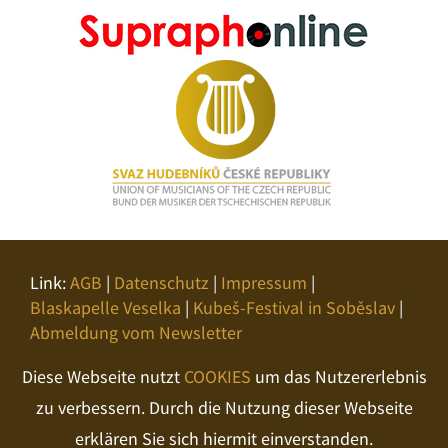
Link:
AGB
|
Datenschutz
|
Impressum
|
Blaskapelle Veselka
|
Kubeš-Festival in Soběslav
|
Abmeldung vom Newsletter
Diese Webseite nutzt
COOKIES
um das Nutzererlebnis
zu verbessern. Durch die Nutzung dieser Webseite
erklären Sie sich hiermit einverstanden.