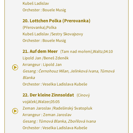
Kubeš Ladislav
Orchester : Bouele Musig
20.
Lottchen Polka (Prerovanka)
(Přerovanka)
,
Polka
Kubeš Ladislav
/
Sestry Skovajsovy
Orchester : Bouele Musig
21.
Auf dem Meer
(Tam nad mořem)
,
Waltz
,
04:10
Lipold Jan
/
Beneš Zdeněk
Arrangeur : Lipold Jan
Gesang : Černohouz Milan, Jelínková Ivana, Tůmová
Blanka
Orchester : Veselka Ladislava Kubeše
22.
Der kleine Zinnsoldat
(Cínový
vojáček)
,
Walzer
,
05:05
Zeman Jaroslav
/
Radešínský Svatopluk
Arrangeur : Zeman Jaroslav
Gesang : Tůmová Blanka, Zbořilová Ivana
Orchester : Veselka Ladislava Kubeše