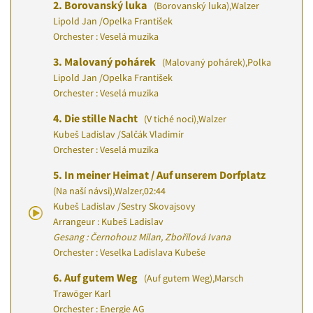
2.
Borovanský luka
(Borovanský luka)
,
Walzer
Lipold Jan
/
Opelka František
Orchester : Veselá muzika
3.
Malovaný pohárek
(Malovaný pohárek)
,
Polka
Lipold Jan
/
Opelka František
Orchester : Veselá muzika
4.
Die stille Nacht
(V tiché noci)
,
Walzer
Kubeš Ladislav
/
Salčák Vladimír
Orchester : Veselá muzika
5.
In meiner Heimat / Auf unserem Dorfplatz
(Na naší návsi)
,
Walzer
,
02:44
Kubeš Ladislav
/
Sestry Skovajsovy
Arrangeur : Kubeš Ladislav
Gesang : Černohouz Milan, Zbořilová Ivana
Orchester : Veselka Ladislava Kubeše
6.
Auf gutem Weg
(Auf gutem Weg)
,
Marsch
Trawöger Karl
Orchester : Energie AG