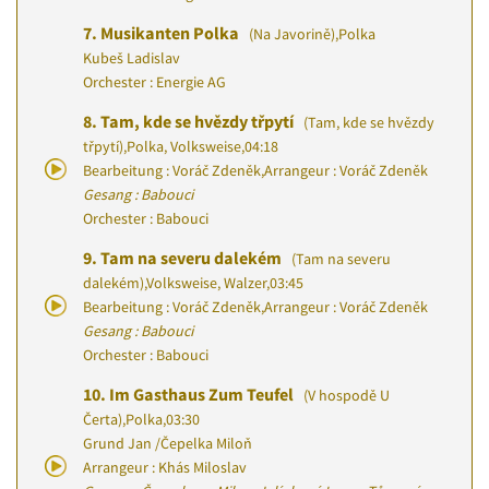
7.
Musikanten Polka
(Na Javorině)
,
Polka
Kubeš Ladislav
Orchester : Energie AG
8.
Tam, kde se hvězdy třpytí
(Tam, kde se hvězdy
třpytí)
,
Polka, Volksweise
,
04:18
Bearbeitung : Voráč Zdeněk
,
Arrangeur : Voráč Zdeněk
Gesang : Babouci
Orchester : Babouci
9.
Tam na severu dalekém
(Tam na severu
dalekém)
,
Volksweise, Walzer
,
03:45
Bearbeitung : Voráč Zdeněk
,
Arrangeur : Voráč Zdeněk
Gesang : Babouci
Orchester : Babouci
10.
Im Gasthaus Zum Teufel
(V hospodě U
Čerta)
,
Polka
,
03:30
Grund Jan
/
Čepelka Miloň
Arrangeur : Khás Miloslav