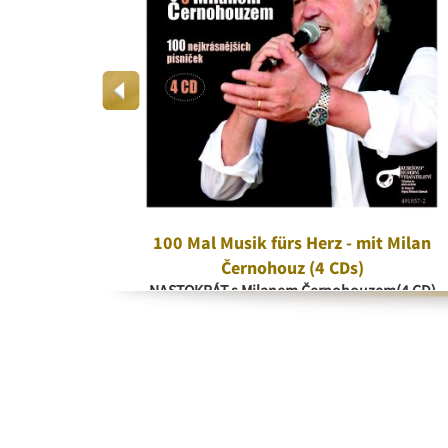
era
100 Mal Musik fürs Herz - mit Milan
a
Černohouz (4 CDs)
NASTOKRÁT s Milanem Černohouzem(4 CD)