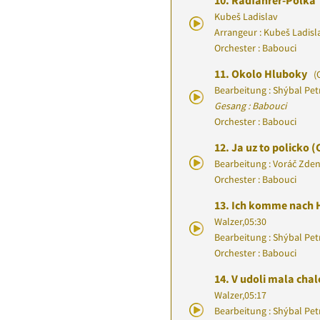
10.
Radfahrer-Polka
Kubeš Ladislav
Arrangeur : Kubeš Ladisl
Orchester : Babouci
11.
Okolo Hluboky
(
Bearbeitung : Shýbal Pet
Gesang : Babouci
Orchester : Babouci
12.
Ja uz to policko (
Bearbeitung : Voráč Zde
Orchester : Babouci
13.
Ich komme nach 
Walzer
,
05:30
Bearbeitung : Shýbal Pet
Orchester : Babouci
14.
V udoli mala cha
Walzer
,
05:17
Bearbeitung : Shýbal Pet