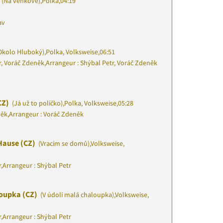
(Na venkově)
,
Polka
,
04:19
av
Okolo Hluboký)
,
Polka, Volksweise
,
06:51
r, Voráč Zdeněk
,
Arrangeur : Shýbal Petr, Voráč Zdeněk
CZ)
(Já už to políčko)
,
Polka, Volksweise
,
05:28
něk
,
Arrangeur : Voráč Zdeněk
Hause (CZ)
(Vracím se domů)
,
Volksweise,
r
,
Arrangeur : Shýbal Petr
loupka (CZ)
(V údolí malá chaloupka)
,
Volksweise,
r
,
Arrangeur : Shýbal Petr