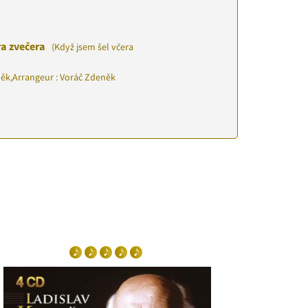
ra zvečera
(Když jsem šel včera
něk
,
Arrangeur : Voráč Zdeněk