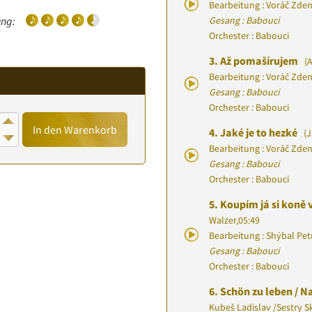
Bearbeitung : Voráč Zde
Gesang : Babouci
ng:
Orchester : Babouci
3.
Až pomašírujem
(A
Bearbeitung : Voráč Zde
Gesang : Babouci
Orchester : Babouci
In den Warenkorb
4.
Jaké je to hezké
(J
Bearbeitung : Voráč Zde
Gesang : Babouci
Orchester : Babouci
5.
Koupím já si koně
Walzer
,
05:49
Bearbeitung : Shýbal Pet
Gesang : Babouci
Orchester : Babouci
6.
Schön zu leben / 
Kubeš Ladislav
/
Sestry S