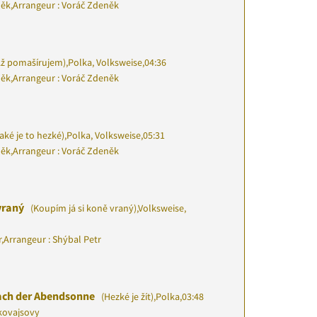
něk
,
Arrangeur : Voráč Zdeněk
ž pomašírujem)
,
Polka, Volksweise
,
04:36
něk
,
Arrangeur : Voráč Zdeněk
aké je to hezké)
,
Polka, Volksweise
,
05:31
něk
,
Arrangeur : Voráč Zdeněk
 vraný
(Koupím já si koně vraný)
,
Volksweise,
r
,
Arrangeur : Shýbal Petr
Nach der Abendsonne
(Hezké je žít)
,
Polka
,
03:48
kovajsovy