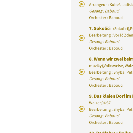
Arrangeur : Kubeš Ladisl
Gesang : Babouci
Orchester : Babouci
7.
Sokolíci
(Sokolíci)
,
P
Bearbeitung : Voráč Zde
Gesang : Babouci
Orchester : Babouci
8.
Wenn wir zwei beim
muziky)
,
Volksweise, Walz
Bearbeitung : Shýbal Pet
Gesang : Babouci
Orchester : Babouci
9.
Das kleien Dorf im
Walzer
,
04:37
Bearbeitung : Shýbal Pet
Gesang : Babouci
Orchester : Babouci