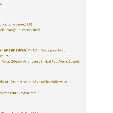
av
olka, Volksweise
,
08:01
něk
,
Arrangeur : Voráč Zdeněk
 Tanz uns dreh´n (CZ)
(Včera jsem byl u
er
,
07:16
r, Voráč Zdeněk
,
Arrangeur : Shýbal Petr, Voráč Zdeněk
 Moor
(Na blatech malá vesnička)
,
Volksweise,
r
,
Arrangeur : Shýbal Petr