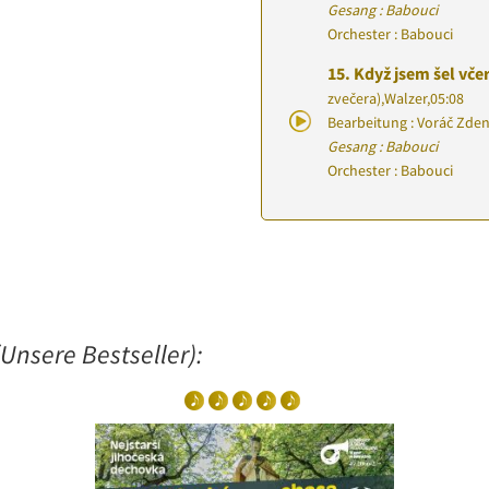
Gesang : Babouci
Orchester : Babouci
15.
Když jsem šel vče
zvečera)
,
Walzer
,
05:08
Bearbeitung : Voráč Zde
Gesang : Babouci
Orchester : Babouci
Unsere Bestseller):