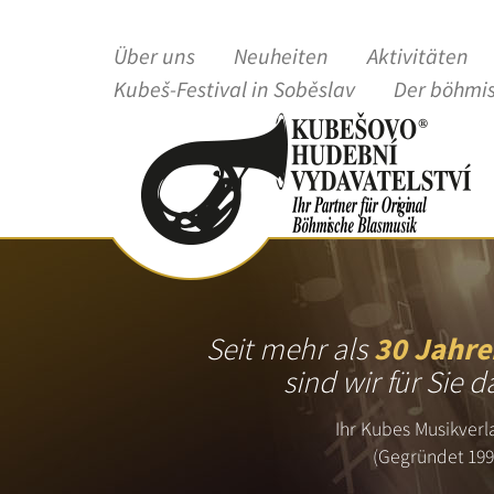
Über uns
Neuheiten
Aktivitäten
Kubeš-Festival in Soběslav
Der böhmi
Seit mehr als
30 Jahre
sind wir für Sie d
Ihr Kubes Musikverl
(Gegründet 199