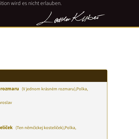
tion wird es nicht erlauben.
 rozmaru
(V jednom krásném rozmaru)
,
Polka,
aroslav
elíček
(Ten němčickej kostelíček)
,
Polka,