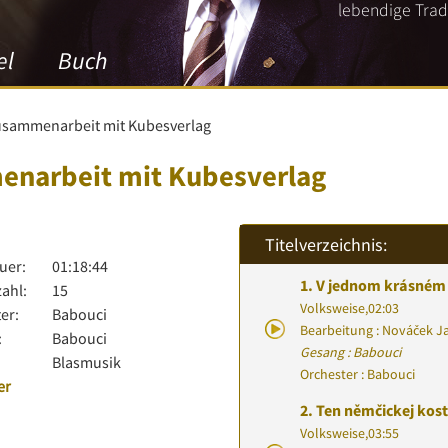
lebendige Tradi
el
Buch
usammenarbeit mit Kubesverlag
narbeit mit Kubesverlag
Titelverzeichnis:
uer:
01:18:44
1.
V jednom krásném
zahl:
15
Volksweise
,
02:03
er:
Babouci
Bearbeitung : Nováček J
:
Babouci
Gesang : Babouci
Blasmusik
Orchester : Babouci
er
2.
Ten němčickej kost
Volksweise
,
03:55