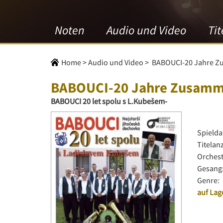
Noten
Audio und Video
Tit
Home
>
Audio und Video
>
BABOUCI-20 Jahre Z
BABOUCI-20 Jahre Zusamme
BABOUCI 20 let spolu s L.Kubešem-
Spielda
Titelan
Orchest
Gesang
Genre:
auf Lag