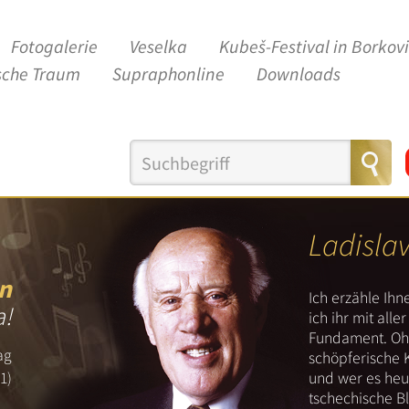
Fotogalerie
Veselka
Kubeš-Festival in Borkov
sche Traum
Supraphonline
Downloads
Ladisla
n
Ich erzähle Ih
a!
ich ihr mit all
Fundament. Ohn
ag
schöpferische 
und wer es heut
1)
tschechische B