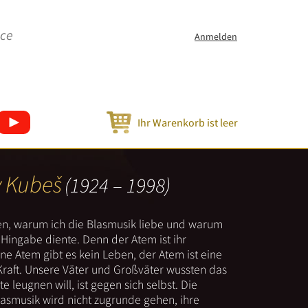
ice
Anmelden
Ihr Warenkorb ist leer
v Kubeš
(1924 – 1998)
nen, warum ich die Blasmusik liebe und warum
er Hingabe diente. Denn der Atem ist ihr
e Atem gibt es kein Leben, der Atem ist eine
Kraft. Unsere Väter und Großväter wussten das
e leugnen will, ist gegen sich selbst. Die
lasmusik wird nicht zugrunde gehen, ihre