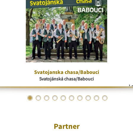
Svatojanska chasa/Babouci
Svatojánská chasa/Babouci
La
Partner