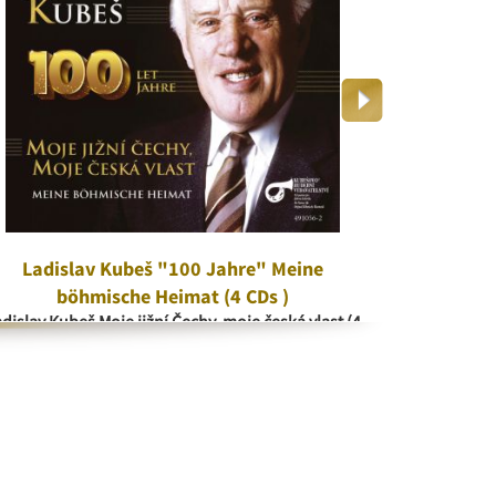
Ladislav Kubeš "100 Jahre" Meine
V kr
böhmische Heimat (4 CDs )
V 
dislav Kubeš Moje jižní Čechy, moje česká vlast (4
CD)