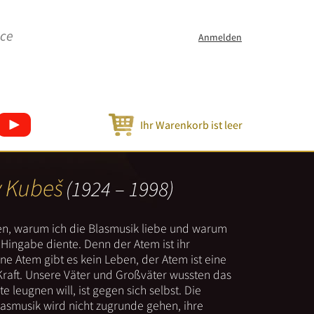
ice
Anmelden
Ihr Warenkorb ist leer
v Kubeš
(1924 – 1998)
nen, warum ich die Blasmusik liebe und warum
er Hingabe diente. Denn der Atem ist ihr
e Atem gibt es kein Leben, der Atem ist eine
Kraft. Unsere Väter und Großväter wussten das
e leugnen will, ist gegen sich selbst. Die
lasmusik wird nicht zugrunde gehen, ihre