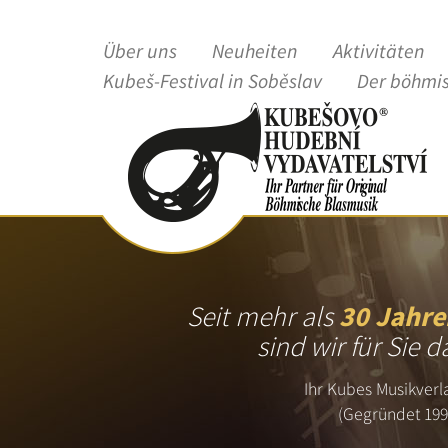
Über uns
Neuheiten
Aktivitäten
Kubeš-Festival in Soběslav
Der böhmi
Seit mehr als
30 Jahre
sind wir für Sie d
Ihr Kubes Musikverl
(Gegründet 199