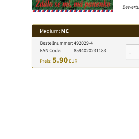
Bewertu
Medium:
MC
Bestellnummer:
492029-4
EAN Code:
8594020231183
5.90
Preis:
EUR