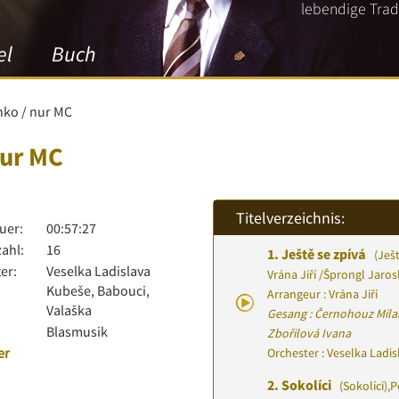
lebendige Tradi
el
Buch
nko / nur MC
nur MC
Titelverzeichnis:
uer:
00:57:27
zahl:
16
1.
Ještě se zpívá
(Ješt
er:
Veselka Ladislava
Vrána Jiří
/
Šprongl Jaros
Kubeše, Babouci,
Arrangeur : Vrána Jiří
Valaška
Gesang : Černohouz Mila
Blasmusik
Zbořilová Ivana
er
Orchester : Veselka Ladi
2.
Sokolíci
(Sokolíci)
,
P