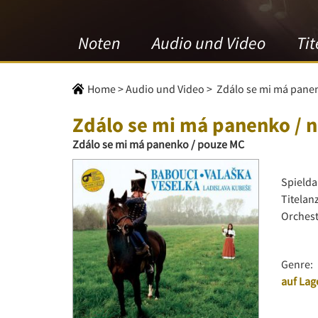
Noten
Audio und Video
Tit
Home
>
Audio und Video
>
Zdálo se mi má pane
Zdálo se mi má panenko / 
Zdálo se mi má panenko / pouze MC
Spielda
Titelan
Orchest
Genre:
auf Lag