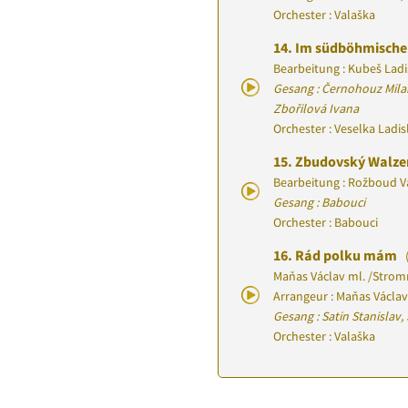
Orchester : Valaška
14.
Im südböhmische
Bearbeitung : Kubeš Ladi
Gesang : Černohouz Mila
Zbořilová Ivana
Orchester : Veselka Ladi
15.
Zbudovský Walze
Bearbeitung : Rožboud V
Gesang : Babouci
Orchester : Babouci
16.
Rád polku mám
Maňas Václav ml.
/
Strom
Arrangeur : Maňas Václav
Gesang : Satin Stanislav
Orchester : Valaška