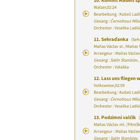
10.
Kommt Mädels spi
Walzer
,
02:24
Bearbeitung : Kubeš Ladi
Gesang : Černohouz Mila
Orchester : Veselka Ladi
11.
Sehraďanka
(Seh
Maňas Václav st.
/
Maňas V
Arrangeur : Maňas Václav 
Gesang : Satin Stanislav
Orchester : Valaška
12.
Lass uns fliegen 
Volksweise
,
02:59
Bearbeitung : Kubeš Ladi
Gesang : Černohouz Mila
Orchester : Veselka Ladi
13.
Podzimní valčík
(
Maňas Václav ml.
/
Pěnčík
Arrangeur : Maňas Václav
Gesang : Satin Stanislav