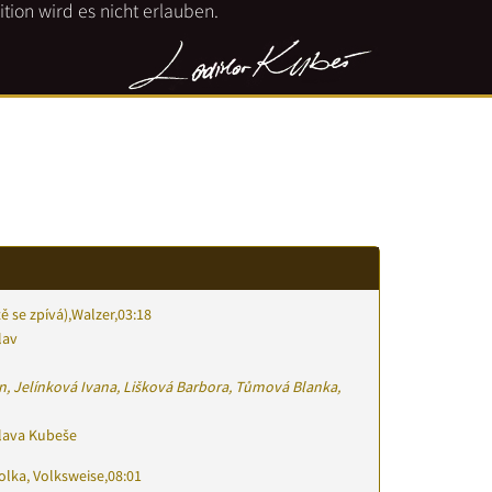
tion wird es nicht erlauben.
ě se zpívá)
,
Walzer
,
03:18
lav
n, Jelínková Ivana, Lišková Barbora, Tůmová Blanka,
slava Kubeše
olka, Volksweise
,
08:01