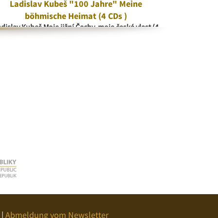
Ladislav Kubeš "100 Jahre" Meine
V kr
böhmische Heimat (4 CDs )
V 
dislav Kubeš Moje jižní Čechy, moje česká vlast (4
CD)
|
Abmeldung vom Newsletter