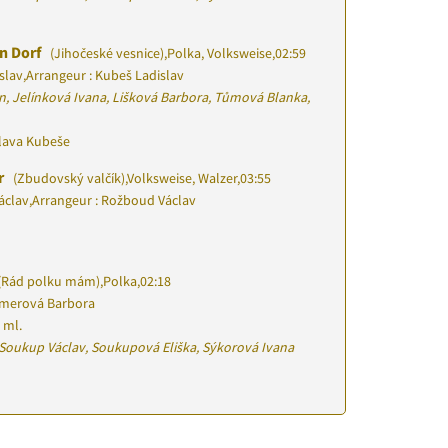
n Dorf
(Jihočeské vesnice)
,
Polka, Volksweise
,
02:59
slav
,
Arrangeur : Kubeš Ladislav
n, Jelínková Ivana, Lišková Barbora, Tůmová Blanka,
slava Kubeše
r
(Zbudovský valčík)
,
Volksweise, Walzer
,
03:55
áclav
,
Arrangeur : Rožboud Václav
(Rád polku mám)
,
Polka
,
02:18
merová Barbora
 ml.
, Soukup Václav, Soukupová Eliška, Sýkorová Ivana