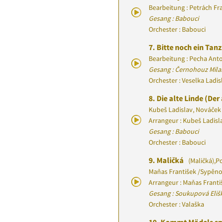
Bearbeitung : Petrách Fr
Gesang : Babouci
Orchester : Babouci
7.
Bitte noch ein Tan
Bearbeitung : Pecha Ant
Gesang : Černohouz Mila
Orchester : Veselka Ladi
8.
Die alte Linde (De
Kubeš Ladislav, Nováček 
Arrangeur : Kubeš Ladisl
Gesang : Babouci
Orchester : Babouci
9.
Maličká
(Maličká)
,
P
Maňas František
/
Sypěno
Arrangeur : Maňas Franti
Gesang : Soukupová Eliš
Orchester : Valaška