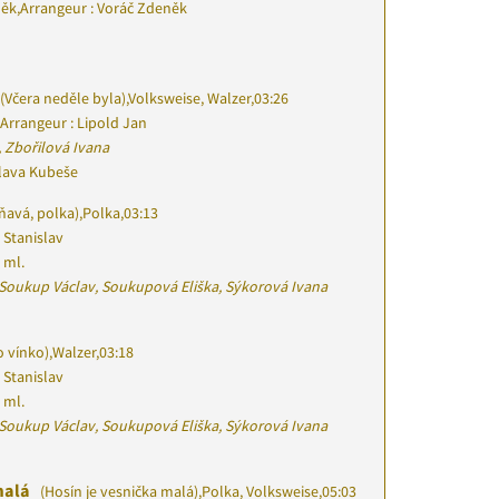
něk
,
Arrangeur : Voráč Zdeněk
(Včera neděle byla)
,
Volksweise, Walzer
,
03:26
Arrangeur : Lipold Jan
 Zbořilová Ivana
slava Kubeše
ňavá, polka)
,
Polka
,
03:13
 Stanislav
 ml.
, Soukup Václav, Soukupová Eliška, Sýkorová Ivana
o vínko)
,
Walzer
,
03:18
 Stanislav
 ml.
, Soukup Václav, Soukupová Eliška, Sýkorová Ivana
 malá
(Hosín je vesnička malá)
,
Polka, Volksweise
,
05:03