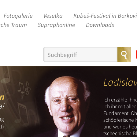
Fotogalerie
Veselka
Kubeš-Festival in Borkov
sche Traum
Supraphonline
Downloads
Ladisla
n
Ich erzähle Ih
a!
ich ihr mit all
Fundament. Ohn
ag
schöpferische 
und wer es heut
1)
tschechische B