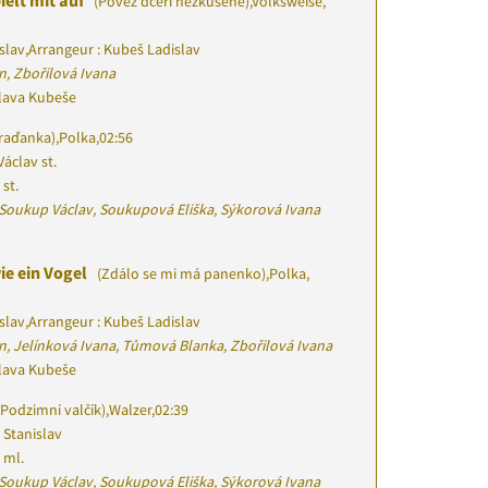
elt mit auf
(Pověz dceři nezkušené)
,
Volksweise,
slav
,
Arrangeur : Kubeš Ladislav
n, Zbořilová Ivana
slava Kubeše
raďanka)
,
Polka
,
02:56
áclav st.
st.
, Soukup Václav, Soukupová Eliška, Sýkorová Ivana
wie ein Vogel
(Zdálo se mi má panenko)
,
Polka,
slav
,
Arrangeur : Kubeš Ladislav
n, Jelínková Ivana, Tůmová Blanka, Zbořilová Ivana
slava Kubeše
Podzimní valčík)
,
Walzer
,
02:39
 Stanislav
 ml.
, Soukup Václav, Soukupová Eliška, Sýkorová Ivana