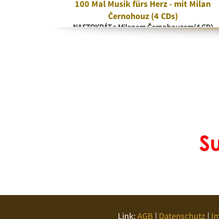
era
100 Mal Musik fürs Herz - mit Milan
a
Černohouz (4 CDs)
NASTOKRÁT s Milanem Černohouzem(4 CD)
Link:
AGB
|
Datenschutz
|
I