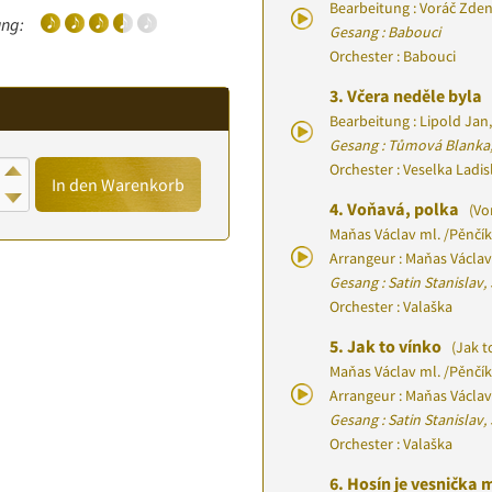
Bearbeitung : Voráč Zde
ng:
Gesang : Babouci
Orchester : Babouci
3.
Včera neděle byla
Bearbeitung : Lipold Jan
,
Gesang : Tůmová Blanka,
Orchester : Veselka Ladi
In den Warenkorb
4.
Voňavá, polka
(Vo
Maňas Václav ml.
/
Pěnčík
Arrangeur : Maňas Václav
Gesang : Satin Stanislav
Orchester : Valaška
5.
Jak to vínko
(Jak t
Maňas Václav ml.
/
Pěnčík
Arrangeur : Maňas Václav
Gesang : Satin Stanislav
Orchester : Valaška
6.
Hosín je vesnička