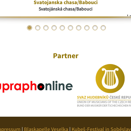
Svatojanska chasa/Babouci
Svatojánská chasa/Babouci
La
Partner
mpressum
|
Blaskapelle Veselka
|
Kubeš-Festival in Soběslav