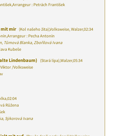
antišek
,
Arrangeur : Petrách František
z mit mir
(Kol našeho žita)
,
Volksweise, Walzer
,
02:34
onín
,
Arrangeur : Pecha Antonín
n, Tůmová Blanka, Zbořilová Ivana
slava Kubeše
r alte Lindenbaum)
(Stará lípa)
,
Walzer
,
05:34
Viktor
/
Volksweise
av
olka
,
02:04
vá Růžena
šek
ka, Sýkorová Ivana