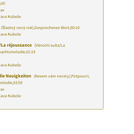
iří
lav
slava Kubeše
(Šťastný nový rok)
,
Gesprochenes Wort
,
00:10
slava Kubeše
/La réjoussance
(Vánoční suita/La
hnachtsmelodie
,
01:19
slava Kubeše
die Neuigkeiten
(Nesem vám noviny)
,
Potpourri,
melodie
,
03:59
lav
slava Kubeše