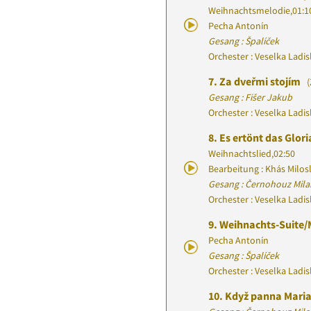
Weihnachtsmelodie
,
01:1
Pecha Antonín
Gesang : Špalíček
Orchester : Veselka Ladi
7.
Za dveřmi stojím
(
Gesang : Fišer Jakub
Orchester : Veselka Ladi
8.
Es ertönt das Glori
Weihnachtslied
,
02:50
Bearbeitung : Khás Milos
Gesang : Černohouz Mila
Orchester : Veselka Ladi
9.
Weihnachts-Suite/
Pecha Antonín
Gesang : Špalíček
Orchester : Veselka Ladi
10.
Když panna Mari