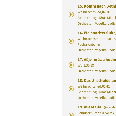
15.
Komm nach Beth
Weihnachtslied
,
02:10
Bearbeitung : Khás Milos
Orchester : Veselka Ladi
16.
Weihnachts-Suite
Weihnachtsmelodie
,
01:2
Pecha Antonín
Orchester : Veselka Ladi
17.
Ať je mráz a hodn
Wort
,
00:18
Orchester : Veselka Ladi
18.
Das Unschuldslä
Weihnachtslied
,
01:45
Bearbeitung : Khás Milos
Orchester : Veselka Ladi
19.
Ave Maria
(Ave Mar
Schubert Franz
/
Dvořák 