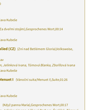
0
slava Kubeše
Za dveřmi stojím)
,
Gesprochenes Wort
,
00:14
slava Kubeše
alied (CZ)
(Zní nad Betlémem Gloria)
,
Volksweise,
lav
n, Jelínková Ivana, Tůmová Blanka, Zbořilová Ivana
slava Kubeše
Menuet I
(Vánoční suita/Menuet I)
,
Suite
,
01:26
slava Kubeše
a
(Když panna Maria)
,
Gesprochenes Wort
,
00:17