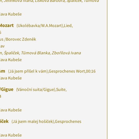
, Jelínková Ivana, Lišková Barbora, Špalíček, Tůmová
slava Kubeše
.Mozart
(Ukolébavka/W.A.Mozart)
,
Lied,
5
us
/
Borovec Zdeněk
lav
n, Špalíček, Tůmová Blanka, Zbořilová Ivana
slava Kubeše
vám
(Já jsem přišel k vám)
,
Gesprochenes Wort
,
00:16
slava Kubeše
/Gigue
(Vánoční suita/Gigue)
,
Suite,
4
slava Kubeše
šíček
(Já jsem malej hošíček)
,
Gesprochenes
slava Kubeše