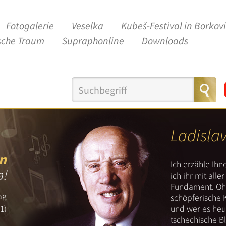
Fotogalerie
Veselka
Kubeš-Festival in Borkov
sche Traum
Supraphonline
Downloads
Ladisla
n
Ich erzähle Ih
a!
ich ihr mit all
Fundament. Ohn
ag
schöpferische 
und wer es heut
1)
tschechische B