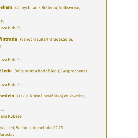
lehem
(Já bych rád k Betlému)
,
Volksweise,
lav
slava Kubeše
/Intrada
(Vánoční suita/Intrada)
,
Suite,
3
slava Kubeše
ě ledu
(Ať je mráz a hodně ledu)
,
Gesprochenes
slava Kubeše
mmlein
(Jak jsi krásné neviňátko)
,
Volksweise,
lav
slava Kubeše
ia)
,
Lied, Weihnachtsmelodie
,
02:25
Jaroslav