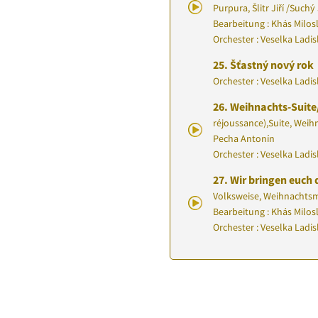
Purpura, Šlitr Jiří
/
Suchý J
Bearbeitung : Khás Milos
Orchester : Veselka Ladi
25.
Šťastný nový rok
Orchester : Veselka Ladi
26.
Weihnachts-Suite
réjoussance)
,
Suite, Wei
Pecha Antonín
Orchester : Veselka Ladi
27.
Wir bringen euch 
Volksweise, Weihnachts
Bearbeitung : Khás Milos
Orchester : Veselka Ladi