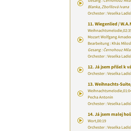
Gesang : Černohouz Milan
Blanka, Zbořilová Ivana
Orchester : Veselka Ladi
11.
Wiegenlied / W.A
Weihnachtsmelodie
,
02:3
Mozart Wolfgang Amade
Bearbeitung : Khás Milos
Gesang : Černohouz Mila
Orchester : Veselka Ladi
12.
Já jsem přišel k 
Orchester : Veselka Ladi
13.
Weihnachts-Suite
Weihnachtsmelodie
,
01:0
Pecha Antonín
Orchester : Veselka Ladi
14.
Já jsem malej ho
Wort
,
00:19
Orchester : Veselka Ladi