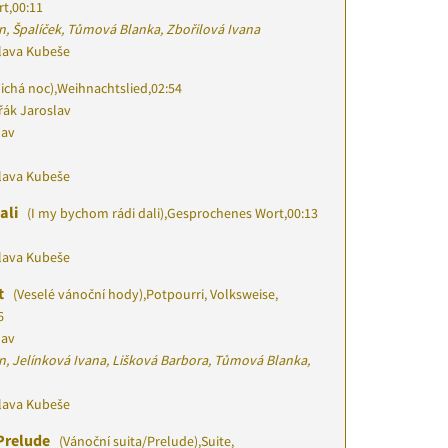
rt
,
00:11
n, Špalíček, Tůmová Blanka, Zbořilová Ivana
slava Kubeše
ichá noc)
,
Weihnachtslied
,
02:54
ák Jaroslav
lav
slava Kubeše
ali
(I my bychom rádi dali)
,
Gesprochenes Wort
,
00:13
slava Kubeše
t
(Veselé vánoční hody)
,
Potpourri, Volksweise,
6
lav
n, Jelínková Ivana, Lišková Barbora, Tůmová Blanka,
slava Kubeše
Prelude
(Vánoční suita/Prelude)
,
Suite,