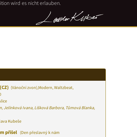
tion wird es nicht erlauben.
(CZ)
(Vánoční zvon)
,
Modern, Waltzbeat,
0
lice
n, Jelínková Ivana, Lišková Barbora, Tůmová Blanka,
slava Kubeše
ám přišel
(Den přeslavný k nám