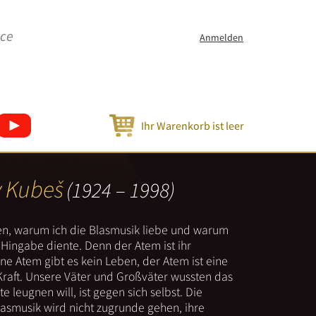
ice
Anmelden
Ihr Warenkorb ist leer
v Kubeš
(1924 – 1998)
nen, warum ich die Blasmusik liebe und warum
er Hingabe diente. Denn der Atem ist ihr
e Atem gibt es kein Leben, der Atem ist eine
Kraft. Unsere Väter und Großväter wussten das
e leugnen will, ist gegen sich selbst. Die
lasmusik wird nicht zugrunde gehen, ihre