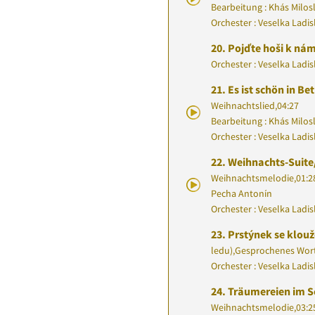
Bearbeitung : Khás Milos
Orchester : Veselka Ladi
20.
Pojďte hoši k ná
Orchester : Veselka Ladi
21.
Es ist schön in B
Weihnachtslied
,
04:27
Bearbeitung : Khás Milos
Orchester : Veselka Ladi
22.
Weihnachts-Suite
Weihnachtsmelodie
,
01:2
Pecha Antonín
Orchester : Veselka Ladi
23.
Prstýnek se klouž
ledu)
,
Gesprochenes Wor
Orchester : Veselka Ladi
24.
Träumereien im S
Weihnachtsmelodie
,
03:2