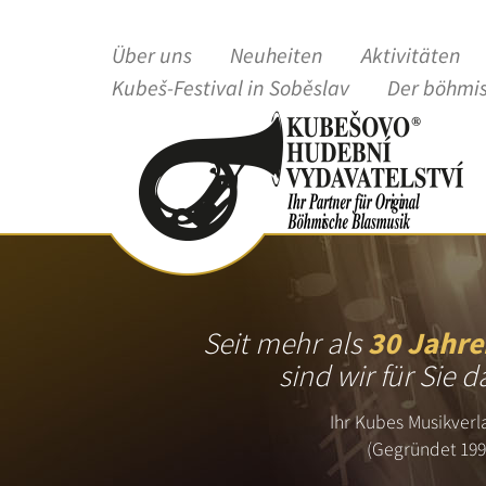
Über uns
Neuheiten
Aktivitäten
Kubeš-Festival in Soběslav
Der böhmi
Seit mehr als
30 Jahre
sind wir für Sie d
Ihr Kubes Musikverl
(Gegründet 199