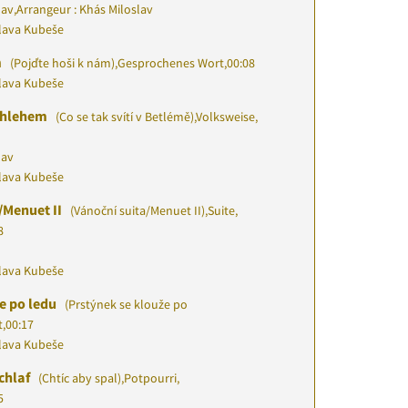
lav
,
Arrangeur : Khás Miloslav
slava Kubeše
m
(Pojďte hoši k nám)
,
Gesprochenes Wort
,
00:08
slava Kubeše
ethlehem
(Co se tak svítí v Betlémě)
,
Volksweise,
lav
slava Kubeše
/Menuet II
(Vánoční suita/Menuet II)
,
Suite,
8
slava Kubeše
e po ledu
(Prstýnek se klouže po
t
,
00:17
slava Kubeše
chlaf
(Chtíc aby spal)
,
Potpourri,
5