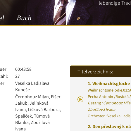
lebendige Tradi
el
Buch
uer:
00:43:58
Titelverzeichnis:
zahl:
27
er:
Veselka Ladislava
1.
Weihnachtsglocke 
Kubeše
Weihnachtsmelodie
,
03:5
:
Černohouz Milan, Fišer
Pecha Antonín
/
Rosická A
Jakub, Jelínková
Gesang : Černohouz Mila
Ivana, Lišková Barbora,
Zbořilová Ivana
Špalíček, Tůmová
Orchester : Veselka Ladi
Blanka, Zbořilová
2.
Den přeslavný k n
Ivana