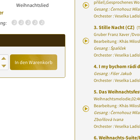
přišel)
,
Gesprochenes Wo
Weihnachtslied
Gesang : Černohouz Mila
er
Orchester : Veselka Ladi
ng:
3.
Stille Nacht (CZ)
(T
Gruber Franz Xaver
/
Dvoř
Bearbeitung : Khás Milos
Gesang : Špalíček
Orchester : Veselka Ladi
In den Warenkorb
4.
I my bychom rádi d
Gesang : Fišer Jakub
Orchester : Veselka Ladi
5.
Das Weihnachtsfes
Weihnachtsmelodie
,
02:4
Bearbeitung : Khás Milos
Gesang : Černohouz Mila
Zbořilová Ivana
Orchester : Veselka Ladi
6.
Weihnachts-Suite/