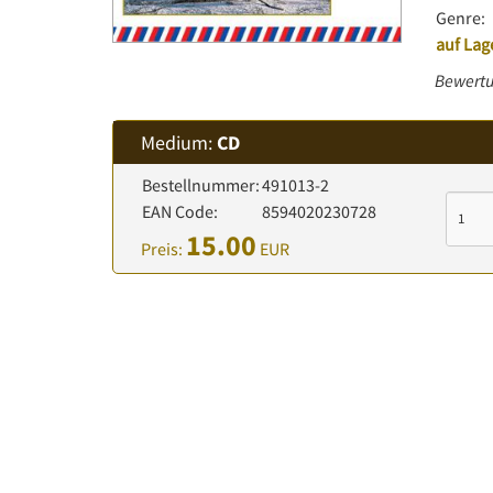
Genre:
auf Lag
Bewertu
Medium:
CD
Bestellnummer:
491013-2
EAN Code:
8594020230728
15.00
Preis:
EUR