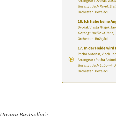
Arrangeur : Dvořák Vlast
Gesang : Jech Pavel, Ste
Orchester : Božejáci
16.
Ich habe keine An
Dvořák Vlasta
/
Hájek Jar
Gesang : Dušková Jana, 
Orchester : Božejáci
17.
In der Heide wir
Pecha Antonín, Vlach Ja
Arrangeur : Pecha Anton
Gesang : Jech Lubomír, J
Orchester : Božejáci
Unsere Bestseller):