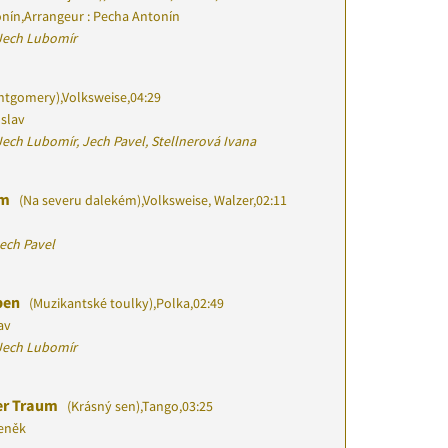
onín
,
Arrangeur : Pecha Antonín
Jech Lubomír
ntgomery)
,
Volksweise
,
04:29
oslav
ech Lubomír, Jech Pavel, Stellnerová Ivana
ém
(Na severu dalekém)
,
Volksweise, Walzer
,
02:11
ech Pavel
eben
(Muzikantské toulky)
,
Polka
,
02:49
av
Jech Lubomír
er Traum
(Krásný sen)
,
Tango
,
03:25
eněk