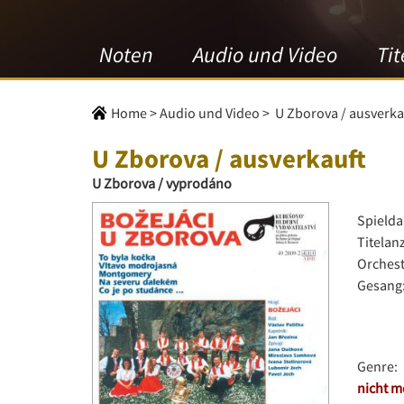
Noten
Audio und Video
Tit
Home
>
Audio und Video
>
U Zborova / ausverka
U Zborova / ausverkauft
U Zborova / vyprodáno
Spielda
Titelan
Orchest
Gesang
Genre:
nicht m