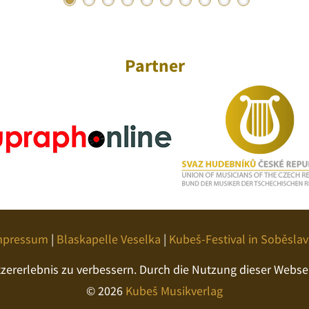
Partner
mpressum
|
Blaskapelle Veselka
|
Kubeš-Festival in Soběslav
ererlebnis zu verbessern. Durch die Nutzung dieser Webseit
© 2026
Kubeš Musikverlag