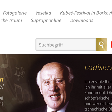
Fotogalerie
Veselka
Kubeš-Festival in Borkov
sche Traum
Supraphonline
Downloads
Ladisla
n
Ich erzähle Ih
a!
ich ihr mit all
Fundament. Ohn
ag
schöpferische 
und wer es heut
1)
tschechische B