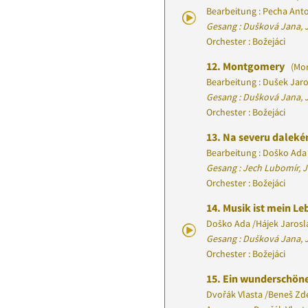
Bearbeitung : Pecha Ant
Gesang : Dušková Jana, 
Orchester : Božejáci
12.
Montgomery
(Mo
Bearbeitung : Dušek Jar
Gesang : Dušková Jana, J
Orchester : Božejáci
13.
Na severu dalek
Bearbeitung : Doško Ada
Gesang : Jech Lubomír, J
Orchester : Božejáci
14.
Musik ist mein L
Doško Ada
/
Hájek Jarosl
Gesang : Dušková Jana, 
Orchester : Božejáci
15.
Ein wunderschön
Dvořák Vlasta
/
Beneš Zd