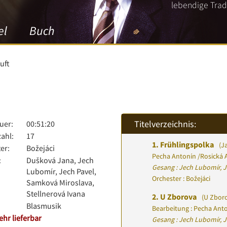
lebendige Tradi
el
Buch
uft
Titelverzeichnis:
uer:
00:51:20
zahl:
17
1.
Frühlingspolka
(Ja
er:
Božejáci
Pecha Antonín
/
Rosická A
:
Dušková Jana, Jech
Gesang : Jech Lubomír, J
Lubomír, Jech Pavel,
Orchester : Božejáci
Samková Miroslava,
Stellnerová Ivana
2.
U Zborova
(U Zbor
Blasmusik
Bearbeitung : Pecha Ant
ehr lieferbar
Gesang : Jech Lubomír, J