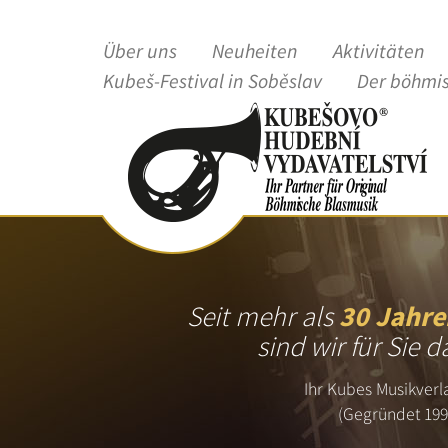
Über uns
Neuheiten
Aktivitäten
Kubeš-Festival in Soběslav
Der böhmi
Seit mehr als
30 Jahre
sind wir für Sie d
Ihr Kubes Musikverl
(Gegründet 199