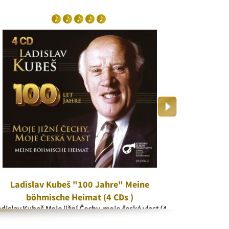
Ladislav Kubeš "100 Jahre" Meine
V kr
böhmische Heimat (4 CDs )
V 
dislav Kubeš Moje jižní Čechy, moje česká vlast (4
CD)