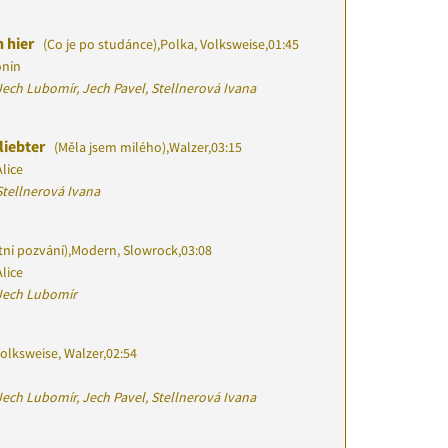
h hier
(Co je po studánce)
,
Polka, Volksweise
,
01:45
onín
ech Lubomír, Jech Pavel, Stellnerová Ivana
liebter
(Měla jsem milého)
,
Walzer
,
03:15
lice
Stellnerová Ivana
tní pozvání)
,
Modern, Slowrock
,
03:08
lice
Jech Lubomír
olksweise, Walzer
,
02:54
ech Lubomír, Jech Pavel, Stellnerová Ivana