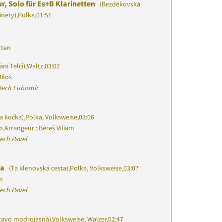
r, Solo für Es+B Klarinetten
(Bezděkovská
inety)
,
Polka
,
01:51
tten
ní Telči)
,
Waltz
,
03:02
iloš
Jech Lubomír
a kočka)
,
Polka, Volksweise
,
03:06
am
,
Arrangeur : Béreš Viliam
ech Pavel
ta
(Ta klenovská cesta)
,
Polka, Volksweise
,
03:07
am
ech Pavel
tavo modrojasná)
,
Volksweise, Walzer
,
02:47