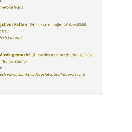
a
llnerová Ivana
gst vor Falten
(Vrásek se nebojím)
,
Walzer
,
03:08
oslav
Jech Lubomír
d Musik gemacht
(U muziky na blatech)
,
Polka
,
03:05
n
/
Beneš Zdeněk
ín
ech Pavel, Samková Miroslava, Stellnerová Ivana