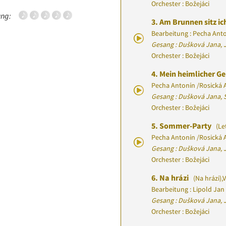
Orchester : Božejáci
ng:
3.
Am Brunnen sitz ic
Bearbeitung : Pecha Ant
Gesang : Dušková Jana, J
Orchester : Božejáci
4.
Mein heimlicher Ge
Pecha Antonín
/
Rosická A
Gesang : Dušková Jana, 
Orchester : Božejáci
5.
Sommer-Party
(Le
Pecha Antonín
/
Rosická A
Gesang : Dušková Jana, 
Orchester : Božejáci
6.
Na hrázi
(Na hrázi)
,
V
Bearbeitung : Lipold Jan
Gesang : Dušková Jana, J
Orchester : Božejáci