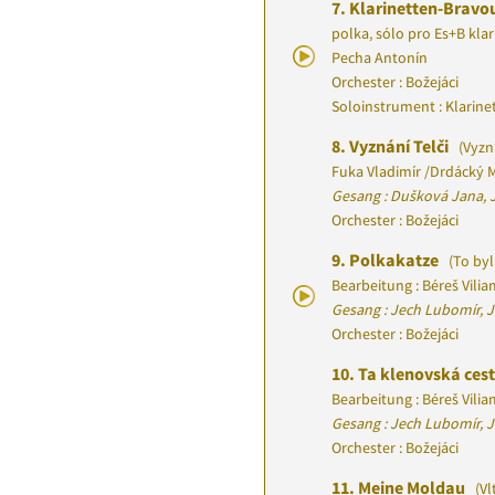
7.
Klarinetten-Bravou
polka, sólo pro Es+B klar
Pecha Antonín
Orchester : Božejáci
Soloinstrument : Klarine
8.
Vyznání Telči
(Vyzná
Fuka Vladimír
/
Drdácký M
Gesang : Dušková Jana, 
Orchester : Božejáci
9.
Polkakatze
(To byl
Bearbeitung : Béreš Vili
Gesang : Jech Lubomír, J
Orchester : Božejáci
10.
Ta klenovská ces
Bearbeitung : Béreš Vili
Gesang : Jech Lubomír, J
Orchester : Božejáci
11.
Meine Moldau
(Vl