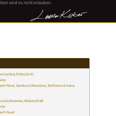
tion wird es nicht erlauben.
rní polka)
,
Polka
,
02:41
lice
ech Pavel, Samková Miroslava, Stellnerová Ivana
ova)
,
Volksweise, Walzer
,
03:48
onín
ech Pavel