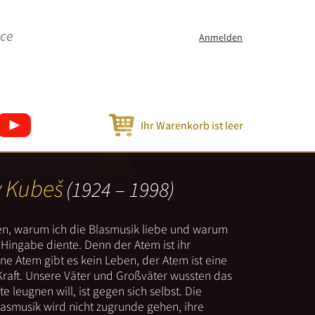
ice
Anmelden
Ihr Warenkorb ist leer
v Kubeš
(1924 – 1998)
nen, warum ich die Blasmusik liebe und warum
er Hingabe diente. Denn der Atem ist ihr
e Atem gibt es kein Leben, der Atem ist eine
Kraft. Unsere Väter und Großväter wussten das
e leugnen will, ist gegen sich selbst. Die
lasmusik wird nicht zugrunde gehen, ihre