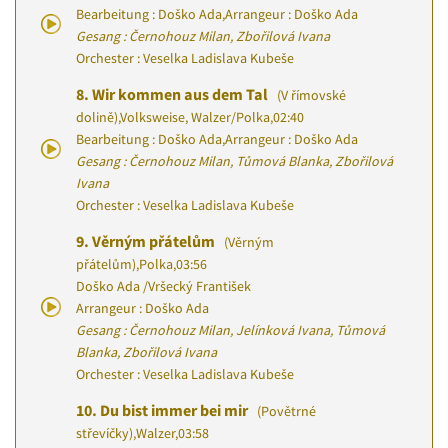
Bearbeitung : Doško Ada
,
Arrangeur : Doško Ada
Gesang : Černohouz Milan, Zbořilová Ivana
Orchester : Veselka Ladislava Kubeše
8.
Wir kommen aus dem Tal
(V římovské
dolině)
,
Volksweise, Walzer/Polka
,
02:40
Bearbeitung : Doško Ada
,
Arrangeur : Doško Ada
Gesang : Černohouz Milan, Tůmová Blanka, Zbořilová
Ivana
Orchester : Veselka Ladislava Kubeše
9.
Věrným přátelům
(Věrným
přátelům)
,
Polka
,
03:56
Doško Ada
/
Vršecký František
Arrangeur : Doško Ada
Gesang : Černohouz Milan, Jelínková Ivana, Tůmová
Blanka, Zbořilová Ivana
Orchester : Veselka Ladislava Kubeše
10.
Du bist immer bei mir
(Povětrné
střevíčky)
,
Walzer
,
03:58