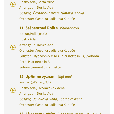
Doško Ada
/
Bárta Miloš
Arrangeur : Doško Ada
Gesang : Černohouz Milan, Tůmová Blanka
Orchester : Veselka Ladislava Kubeše
11.
Štěbencová Polka
(Štěbencová
polka)
,
Polka
,
03:03
Doško Ada
Arrangeur : Doško Ada
Orchester : Veselka Ladislava Kubeše
Solisten : Bydžovský Miloš - Klarinette in Es, Svoboda
Petr - Klarinette in B
Soloinstrument : Klarinetten
12.
Upřímné vyznání
(Upřímné
vyznání)
,
Walzer
,
03:22
Doško Ada
/
Dvořáková Zdena
Arrangeur : Doško Ada
Gesang : Jelínková Ivana, Zbořilová Ivana
Orchester : Veselka Ladislava Kubeše
13.
Já se tam vrátím