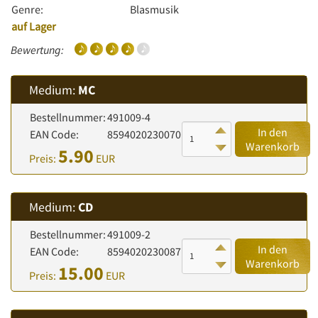
Genre:
Blasmusik
auf Lager
Bewertung:
Medium:
MC
Bestellnummer:
491009-4
In den
EAN Code:
8594020230070
Warenkorb
5.90
Preis:
EUR
Medium:
CD
Bestellnummer:
491009-2
In den
EAN Code:
8594020230087
Warenkorb
15.00
Preis:
EUR