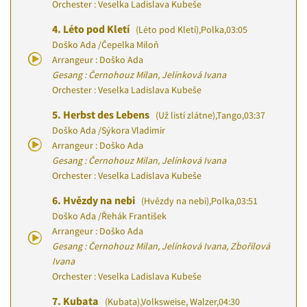
Orchester : Veselka Ladislava Kubeše
4.
Léto pod Kletí
(Léto pod Kletí)
,
Polka
,
03:05
Doško Ada
/
Čepelka Miloň
Arrangeur : Doško Ada
Gesang : Černohouz Milan, Jelínková Ivana
Orchester : Veselka Ladislava Kubeše
5.
Herbst des Lebens
(Už listí zlátne)
,
Tango
,
03:37
Doško Ada
/
Sýkora Vladimír
Arrangeur : Doško Ada
Gesang : Černohouz Milan, Jelínková Ivana
Orchester : Veselka Ladislava Kubeše
6.
Hvězdy na nebi
(Hvězdy na nebi)
,
Polka
,
03:51
Doško Ada
/
Řehák František
Arrangeur : Doško Ada
Gesang : Černohouz Milan, Jelínková Ivana, Zbořilová
Ivana
Orchester : Veselka Ladislava Kubeše
7.
Kubata
(Kubata)
,
Volksweise, Walzer
,
04:30