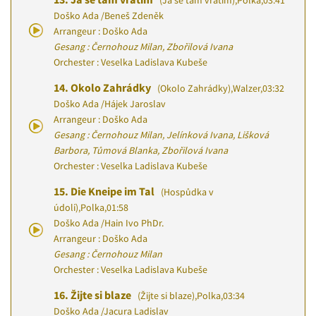
(Já se tam vrátím)
,
Polka
,
03:41
Doško Ada
/
Beneš Zdeněk
Arrangeur : Doško Ada
Gesang : Černohouz Milan, Zbořilová Ivana
Orchester : Veselka Ladislava Kubeše
14.
Okolo Zahrádky
(Okolo Zahrádky)
,
Walzer
,
03:32
Doško Ada
/
Hájek Jaroslav
Arrangeur : Doško Ada
Gesang : Černohouz Milan, Jelínková Ivana, Lišková
Barbora, Tůmová Blanka, Zbořilová Ivana
Orchester : Veselka Ladislava Kubeše
15.
Die Kneipe im Tal
(Hospůdka v
údolí)
,
Polka
,
01:58
Doško Ada
/
Hain Ivo PhDr.
Arrangeur : Doško Ada
Gesang : Černohouz Milan
Orchester : Veselka Ladislava Kubeše
16.
Žijte si blaze
(Žijte si blaze)
,
Polka
,
03:34
Doško Ada
/
Jacura Ladislav