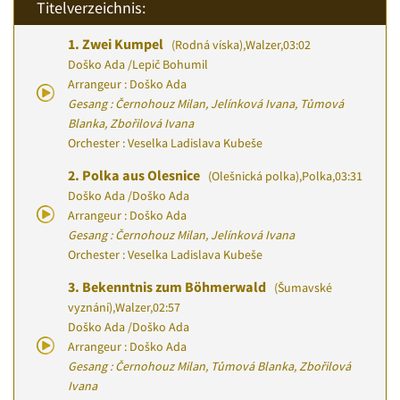
Titelverzeichnis:
1.
Zwei Kumpel
(Rodná víska)
,
Walzer
,
03:02
Doško Ada
/
Lepič Bohumil
Arrangeur : Doško Ada
Gesang : Černohouz Milan, Jelínková Ivana, Tůmová
Blanka, Zbořilová Ivana
Orchester : Veselka Ladislava Kubeše
2.
Polka aus Olesnice
(Olešnická polka)
,
Polka
,
03:31
Doško Ada
/
Doško Ada
Arrangeur : Doško Ada
Gesang : Černohouz Milan, Jelínková Ivana
Orchester : Veselka Ladislava Kubeše
3.
Bekenntnis zum Böhmerwald
(Šumavské
vyznání)
,
Walzer
,
02:57
Doško Ada
/
Doško Ada
Arrangeur : Doško Ada
Gesang : Černohouz Milan, Tůmová Blanka, Zbořilová
Ivana