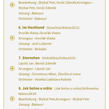
Bearbeitung : Shýbal Petr, Voráč Zdeněk
,
Arrangeur :
Shýbal Petr, Voráč Zdeněk
Gesang : Babouci
Orchester : Babouci
6.
Im Hochland
(Vysočina)
,
Walzer
,
03:21
Dvořák Vlasta
/
Dvořák Vlasta
Arrangeur : Dvořák Vlasta
Gesang : Jech Lubomír
Orchester : Božejáci
7.
Sternchen
(Hvězdička)
,
Polka
,
03:51
Lipold Jan
/
Beneš Zdeněk
Arrangeur : Lipold Jan
Gesang : Černohouz Milan, Zbořilová Ivana
Orchester : Veselka Ladislava Kubeše
8.
Jak bolno u srdce
(Jak bolno u srdce)
,
Volksweise,
Walzer
,
06:34
Bearbeitung : Shýbal Petr
,
Arrangeur : Shýbal Petr
Gesang : Babouci