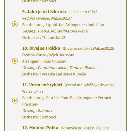
Orchester : Babouci
9.
Jaká je to těžká věc
(Jaká je to těžká
věc)
,
Volksweise, Walzer
,
02:37
Bearbeitung : Lipold Jan
,
Arrangeur : Lipold Jan
Gesang : Pletka Jiří, Stellnerová Ivana
Orchester : Třeboňská 12
10.
Dívej se srdíčko
(Dívej se srdíčko)
,
Walzer
,
03:25
Dvořák Vlasta
/
Hájek Jaroslav
Arrangeur : Khás Miloslav
Gesang : Černohouz Milan, Tůmová Blanka
Orchester : Veselka Ladislava Kubeše
11.
Vezmi mě rybáři
(Vezmi mě rybáři)
,
Volksweise,
Walzer
,
04:57
Bearbeitung : Petrách František
,
Arrangeur : Petrách
František
Gesang : Babouci
Orchester : Babouci
12.
Moldau-Polka
(Vltavská polka)
,
Polka
,
03:51