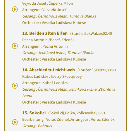
Vejvoda Josef
/
Čepelka Miloň
Arrangeur : Vejvoda Josef
Gesang : Černohouz Milan, Tůmová Blanka
Orchester : Veselka Ladislava Kubeše
13.
Bei den alten Erlen
(Staré olše)
,
Walzer
,
02:40
Pecha Antonín
/
Beneš Zdeněk
Arrangeur : Pecha Antonín
Gesang : Jelínková Ivana, Tůmová Blanka
Orchester : Veselka Ladislava Kubeše
14.
Abschied tut nicht weh
(Loučení)
,
Walzer
,
03:50
Kubeš Ladislav
/
Sestry Skovajsovy
Arrangeur : Kubeš Ladislav
Gesang : Černohouz Milan, Jelínková Ivana, Zbořilová
Ivana
Orchester : Veselka Ladislava Kubeše
15.
Sokolíci
(Sokolíci)
,
Polka, Volksweise
,
08:01
Bearbeitung : Voráč Zdeněk
,
Arrangeur : Voráč Zdeněk
Gesang : Babouci