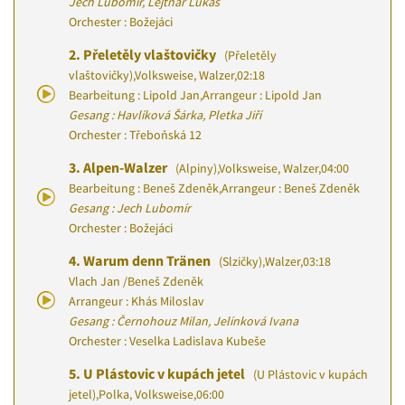
Jech Lubomír, Lejtnar Lukáš
Orchester : Božejáci
2.
Přeletěly vlaštovičky
(Přeletěly
vlaštovičky)
,
Volksweise, Walzer
,
02:18
Bearbeitung : Lipold Jan
,
Arrangeur : Lipold Jan
Gesang : Havlíková Šárka, Pletka Jiří
Orchester : Třeboňská 12
3.
Alpen-Walzer
(Alpiny)
,
Volksweise, Walzer
,
04:00
Bearbeitung : Beneš Zdeněk
,
Arrangeur : Beneš Zdeněk
Gesang : Jech Lubomír
Orchester : Božejáci
4.
Warum denn Tränen
(Slzičky)
,
Walzer
,
03:18
Vlach Jan
/
Beneš Zdeněk
Arrangeur : Khás Miloslav
Gesang : Černohouz Milan, Jelínková Ivana
Orchester : Veselka Ladislava Kubeše
5.
U Plástovic v kupách jetel
(U Plástovic v kupách
jetel)
,
Polka, Volksweise
,
06:00