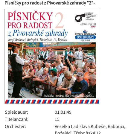
Písničky pro radost z Pivovarské zahrady "2"-
Spieldauer:
01:01:49
Titelanzahl:
15
Orchester:
Veselka Ladislava Kubeše, Babouci,
Božejáci, Třeboňská 12