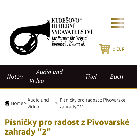
0
EUR
Audio und
Noten
Titel
Buch
Video
Audio und
Písničky pro radost z Pivovarské
Home
>
>
Video
zahrady "2"
Písničky pro radost z Pivovarské
zahrady "2"