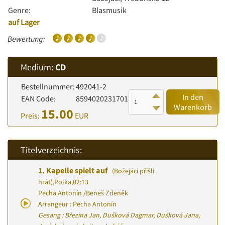
Genre:
Blasmusik
auf Lager
Bewertung:
Medium:
CD
Bestellnummer:
492041-2
In den
EAN Code:
8594020231701
Warenkorb
15.00
Preis:
EUR
Titelverzeichnis:
1.
Kapelle spielt auf
(Božejáci přišli
hrát)
,
Polka
,
02:13
Pecha Antonín
/
Beneš Zdeněk
Arrangeur : Pecha Antonín
Gesang : Březina Jan, Dušková Dagmar, Dušková Jana,