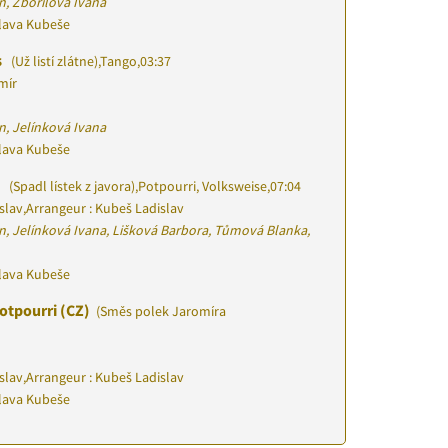
n, Zbořilová Ivana
slava Kubeše
s
(Už listí zlátne)
,
Tango
,
03:37
mír
n, Jelínková Ivana
slava Kubeše
i
(Spadl lístek z javora)
,
Potpourri, Volksweise
,
07:04
slav
,
Arrangeur : Kubeš Ladislav
n, Jelínková Ivana, Lišková Barbora, Tůmová Blanka,
slava Kubeše
otpourri (CZ)
(Směs polek Jaromíra
slav
,
Arrangeur : Kubeš Ladislav
slava Kubeše