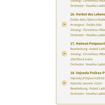
Gesang : Černohouz Mila
Orchester : Veselka Ladi
16.
Herbst des Leben
Doško Ada
/
Sýkora Vladi
Arrangeur : Doško Ada
Gesang : Černohouz Mila
Orchester : Veselka Ladi
17.
Heimat-Potpourr
Bearbeitung : Kubeš Ladi
Gesang : Černohouz Mila
Zbořilová Ivana
Orchester : Veselka Ladi
18.
Vejvoda Polkas-P
Vejvody)
,
Potpourri
,
06:02
Vejvoda Jaromír
/
různí
Bearbeitung : Kubeš Ladi
Orchester : Veselka Ladi