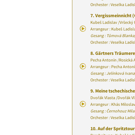
Orchester : Veselka Ladi
7.
Vergissmeinnicht (
Kubeš Ladislav
/
Vršecký 
Arrangeur : Kubeš Ladisl
Gesang : Tůmová Blanka,
Orchester : Veselka Ladi
8.
Gärtners Träumer
Pecha Antonín
/
Rosická A
Arrangeur : Pecha Anton
Gesang : Jelínková Ivan
Orchester : Veselka Ladi
9.
Meine tschechisch
Dvořák Vlasta
/
Dvořák Vl
Arrangeur : Khás Milosla
Gesang : Černohouz Mil
Orchester : Veselka Ladi
10.
Auf der Spritztou