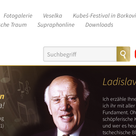
Fotogalerie
Veselka
Kubeš-Festival in Borkov
sche Traum
Supraphonline
Downloads
Ladisla
n
Ich erzähle Ih
a!
ich ihr mit all
Fundament. Ohn
ag
schöpferische 
und wer es heut
1)
tschechische B