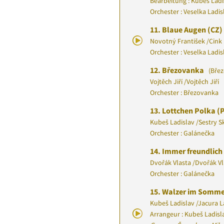
Bearbeitung : Kubeš Ladi
Orchester : Veselka Ladi
11.
Blaue Augen (CZ)
Novotný František
/
Cink 
Orchester : Veselka Ladi
12.
Březovanka
(Břez
Vojtěch Jiří
/
Vojtěch Jiří
Orchester : Březovanka
13.
Lottchen Polka (
Kubeš Ladislav
/
Sestry S
Orchester : Galánečka
14.
Immer freundlich
Dvořák Vlasta
/
Dvořák Vl
Orchester : Galánečka
15.
Walzer im Somm
Kubeš Ladislav
/
Jacura L
Arrangeur : Kubeš Ladisl