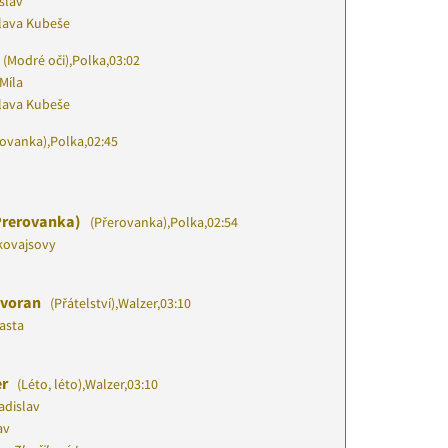
slav
slava Kubeše
(Modré oči)
,
Polka
,
03:02
Míla
slava Kubeše
ovanka)
,
Polka
,
02:45
Prerovanka)
(Přerovanka)
,
Polka
,
02:54
kovajsovy
 voran
(Přátelství)
,
Walzer
,
03:10
asta
er
(Léto, léto)
,
Walzer
,
03:10
adislav
av