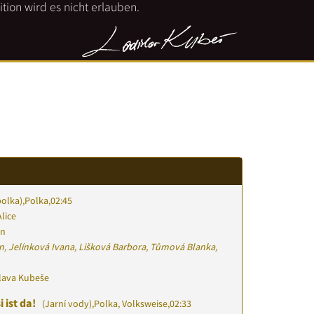
tion wird es nicht erlauben.
polka)
,
Polka
,
02:45
lice
ín
n, Jelínková Ivana, Lišková Barbora, Tůmová Blanka,
slava Kubeše
i ist da!
(Jarní vody)
,
Polka, Volksweise
,
02:33