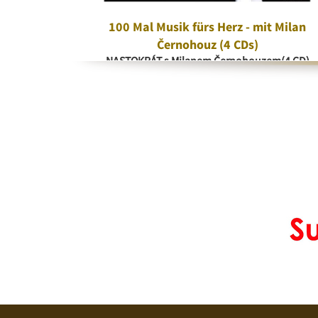
era
100 Mal Musik fürs Herz - mit Milan
a
Černohouz (4 CDs)
NASTOKRÁT s Milanem Černohouzem(4 CD)