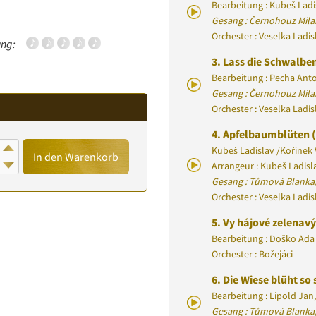
Bearbeitung : Kubeš Ladi
Gesang : Černohouz Mila
Orchester : Veselka Ladi
ng:
3.
Lass die Schwalben
Bearbeitung : Pecha Ant
Gesang : Černohouz Mila
Orchester : Veselka Ladi
4.
Apfelbaumblüten 
Kubeš Ladislav
/
Kořínek 
In den Warenkorb
Arrangeur : Kubeš Ladisl
Gesang : Tůmová Blanka,
Orchester : Veselka Ladi
5.
Vy hájové zelenav
Bearbeitung : Doško Ada
Orchester : Božejáci
6.
Die Wiese blüht so
Bearbeitung : Lipold Jan
,
Gesang : Tůmová Blanka,