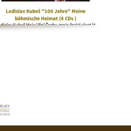
Ladislav Kubeš "100 Jahre" Meine
V kr
böhmische Heimat (4 CDs )
V 
dislav Kubeš Moje jižní Čechy, moje česká vlast (4
CD)