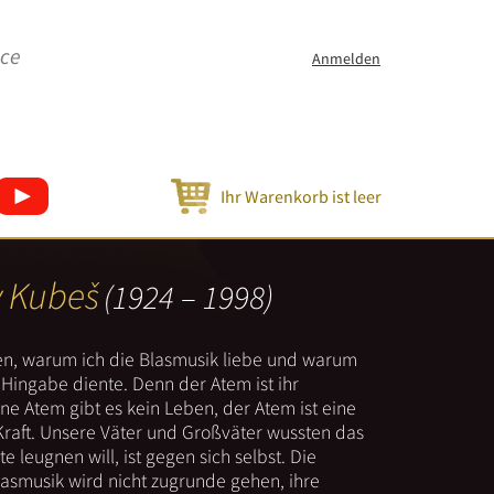
ice
Anmelden
Ihr Warenkorb ist leer
v Kubeš
(1924 – 1998)
nen, warum ich die Blasmusik liebe und warum
er Hingabe diente. Denn der Atem ist ihr
e Atem gibt es kein Leben, der Atem ist eine
Kraft. Unsere Väter und Großväter wussten das
e leugnen will, ist gegen sich selbst. Die
lasmusik wird nicht zugrunde gehen, ihre