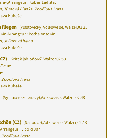
slav
,
Arrangeur : Kubeš Ladislav
n, Tůmová Blanka, Zbořilová Ivana
slava Kubeše
 fliegen
(Vlaštovičky)
,
Volksweise, Walzer
,
03:25
onín
,
Arrangeur : Pecha Antonín
n, Jelínková Ivana
slava Kubeše
(CZ)
(Kvítek jabloňový)
,
Walzer
,
02:53
Václav
av
 Zbořilová Ivana
slava Kubeše
ý
(Vy hájové zelenavý)
,
Volksweise, Walzer
,
02:48
 schön (CZ)
(Na louce)
,
Volksweise, Walzer
,
02:43
Arrangeur : Lipold Jan
 Zbořilová Ivana