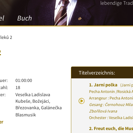
lebendige Tradi
el
Buch
Fleků 2
2
Titelverzeichnis:
uer:
01:00:00
1.
Jarní polka
(Jarní 
zahl:
18
Pecha Antonín
/
Rosická A
er:
Veselka Ladislava
Arrangeur : Pecha Anton
Kubeše, Božejáci,
Gesang : Černohouz Mila
Březovanka, Galánečka
Zbořilová Ivana
Blasmusik
Orchester : Veselka Ladi
er
2.
Freut euch, die Mus