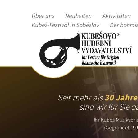
Über uns
Neuheiten
Aktivitäten
Kubeš-Festival in Soběslav
Der böhmi
Seit mehr als
30 Jahre
sind wir für Sie d
Ihr Kubes Musikverl
(Gegründet 199