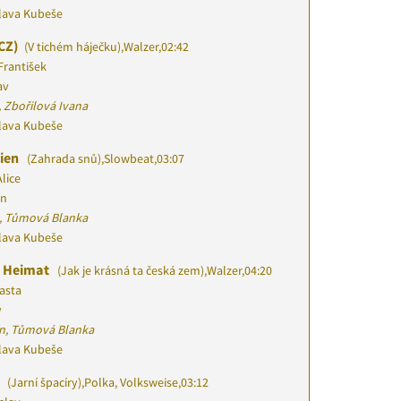
slava Kubeše
CZ)
(V tichém háječku)
,
Walzer
,
02:42
František
av
 Zbořilová Ivana
slava Kubeše
eien
(Zahrada snů)
,
Slowbeat
,
03:07
lice
ín
a, Tůmová Blanka
slava Kubeše
e Heimat
(Jak je krásná ta česká zem)
,
Walzer
,
04:20
asta
v
an, Tůmová Blanka
slava Kubeše
r
(Jarní špacíry)
,
Polka, Volksweise
,
03:12