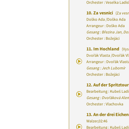
Orchester : Veselka Ladi
10.
Za vesnicí
(Za vesn
Doško Ada
/
Doško Ada
Arrangeur : Doško Ada
Gesang : Březina Jan, D
Orchester : Božejáci
11.
Im Hochland
(Vys
Dvořák Vlasta
/
Dvořák Vl
Arrangeur : Dvořák Vlast
Gesang : Jech Lubomír
Orchester : Božejáci
12.
Auf der Spritztou
Bearbeitung : Kubeš Ladi
Gesang : Dvořáková Alena
Orchester : Vlachovka
13.
An der drei Eichen
Walzer
,
02:46
Bearbeitung : Kubeš Ladi