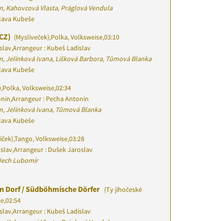
n, Kahovcová Vlasta, Práglová Vendula
slava Kubeše
(CZ)
(Mysliveček)
,
Polka, Volksweise
,
03:10
slav
,
Arrangeur : Kubeš Ladislav
n, Jelínková Ivana, Lišková Barbora, Tůmová Blanka
slava Kubeše
)
,
Polka, Volksweise
,
02:34
onín
,
Arrangeur : Pecha Antonín
n, Jelínková Ivana, Tůmová Blanka
slava Kubeše
íček)
,
Tango, Volksweise
,
03:28
oslav
,
Arrangeur : Dušek Jaroslav
Jech Lubomír
 Dorf / Südböhmische Dörfer
(Ty jihočeské
se
,
02:54
slav
,
Arrangeur : Kubeš Ladislav