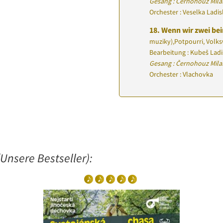
Gesang : Černohouz Mila
Orchester : Veselka Ladi
18.
Wenn wir zwei be
muziky)
,
Potpourri, Volk
Bearbeitung : Kubeš Ladi
Gesang : Černohouz Milan
Orchester : Vlachovka
Unsere Bestseller):