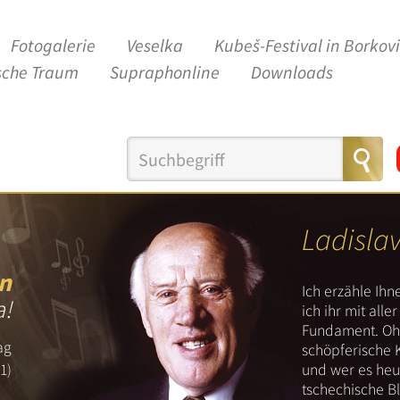
Fotogalerie
Veselka
Kubeš-Festival in Borkov
sche Traum
Supraphonline
Downloads
Ladisla
n
Ich erzähle Ih
a!
ich ihr mit all
Fundament. Ohn
ag
schöpferische 
und wer es heut
1)
tschechische B