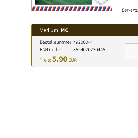
Bewertu
Medium:
MC
Bestellnummer:
492003-4
EAN Code:
8594020230445
5.90
Preis:
EUR