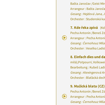
Bašta Jaroslav
/
Geist Mi
Arrangeur : Bašta Jarosl
Gesang : Hejdová Jana, J
Orchester : Studenská k
7.
Kde řeka zpívá
(Kd
Pecha Antonín
/
Beneš Z
Arrangeur : Pecha Anton
Gesang : Černohouz Mila
Orchester : Veselka Ladi
8.
Einfach dies und da
milá)
,
Potpourri, Volkswe
Bearbeitung : Kubeš Ladi
Gesang : Atexingerová An
Orchester : Blaťácká de
9.
Mažická blata (CZ)
Pecha Antonín
/
Beneš Z
Arrangeur : Pecha Anton
Gesang : Černohouz Mila