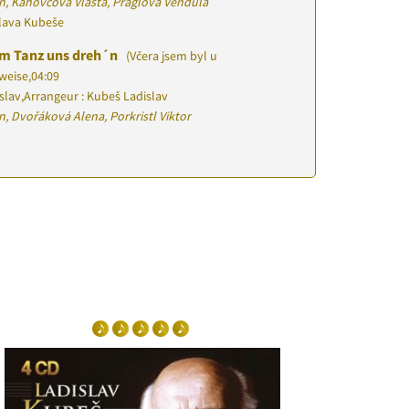
n, Kahovcová Vlasta, Práglová Vendula
slava Kubeše
im Tanz uns dreh´n
(Včera jsem byl u
sweise
,
04:09
slav
,
Arrangeur : Kubeš Ladislav
, Dvořáková Alena, Porkristl Viktor