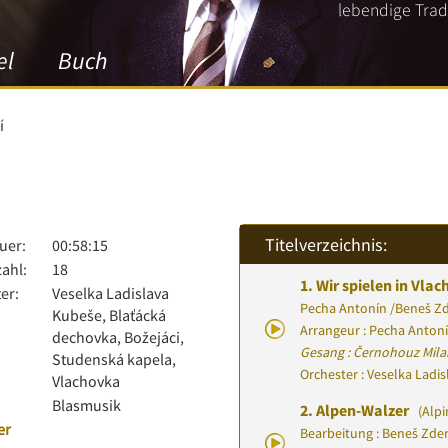
lebendige Tradi
el
Buch
í
Titelverzeichnis:
uer:
00:58:15
zahl:
18
1.
Wir spielen in Vla
er:
Veselka Ladislava
Pecha Antonín
/
Beneš Z
Kubeše, Blaťácká
Arrangeur : Pecha Anton
dechovka, Božejáci,
Gesang : Černohouz Mila
Studenská kapela,
Orchester : Veselka Ladi
Vlachovka
Blasmusik
2.
Alpen-Walzer
(Alpi
er
Bearbeitung : Beneš Zde