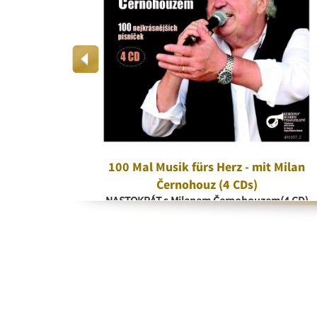
era
100 Mal Musik fürs Herz - mit Milan
a
Černohouz (4 CDs)
NASTOKRÁT s Milanem Černohouzem(4 CD)