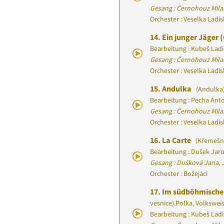
Gesang : Černohouz Mila
Orchester : Veselka Ladi
14.
Ein junger Jäger 
Bearbeitung : Kubeš Ladi
Gesang : Černohouz Mila
Orchester : Veselka Ladi
15.
Andulka
(Andulka
Bearbeitung : Pecha Ant
Gesang : Černohouz Mila
Orchester : Veselka Ladi
16.
La Carte
(Křemešn
Bearbeitung : Dušek Jar
Gesang : Dušková Jana, 
Orchester : Božejáci
17.
Im südböhmischen
vesnice)
,
Polka, Volkswei
Bearbeitung : Kubeš Ladi