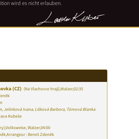
tion wird es nicht erlauben.
chovka (CZ)
(Na Vlachovce hrají)
,
Walzer
,
02:35
deněk
ín
n, Jelínková Ivana, Lišková Barbora, Tůmová Blanka
slava Kubeše
ny)
,
Volksweise, Walzer
,
04:00
něk
,
Arrangeur : Beneš Zdeněk