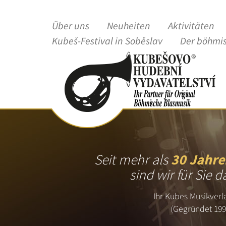
Über uns
Neuheiten
Aktivitäten
Kubeš-Festival in Soběslav
Der böhmi
Seit mehr als
30 Jahre
sind wir für Sie d
Ihr Kubes Musikverl
(Gegründet 199