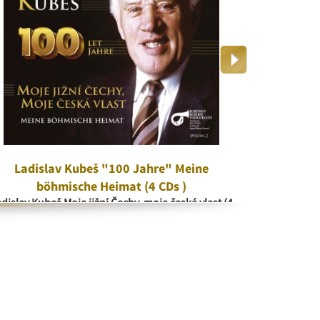
Ladislav Kubeš "100 Jahre" Meine
V kr
böhmische Heimat (4 CDs )
V 
dislav Kubeš Moje jižní Čechy, moje česká vlast (4
CD)