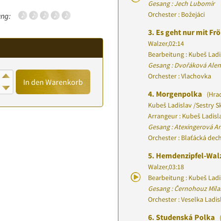
Gesang : Jech Lubomír
Orchester : Božejáci
ng:
3.
Es geht nur mit Fr
Walzer
,
02:14
Bearbeitung : Kubeš Ladi
Gesang : Dvořáková Alena
Orchester : Vlachovka
In den Warenkorb
4.
Morgenpolka
(Hrad
Kubeš Ladislav
/
Sestry S
Arrangeur : Kubeš Ladisl
Gesang : Atexingerová An
Orchester : Blaťácká de
5.
Hemdenzipfel-Walz
Walzer
,
03:18
Bearbeitung : Kubeš Ladi
Gesang : Černohouz Mila
Orchester : Veselka Ladi
6.
Studenská Polka