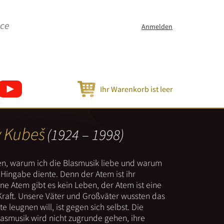
ice
Anmelden
Ihr Warenkorb ist leer
v Kubeš
(1924 – 1998)
nen, warum ich die Blasmusik liebe und warum
er Hingabe diente. Denn der Atem ist ihr
e Atem gibt es kein Leben, der Atem ist eine
Kraft. Unsere Väter und Großväter wussten das
e leugnen will, ist gegen sich selbst. Die
lasmusik wird nicht zugrunde gehen, ihre