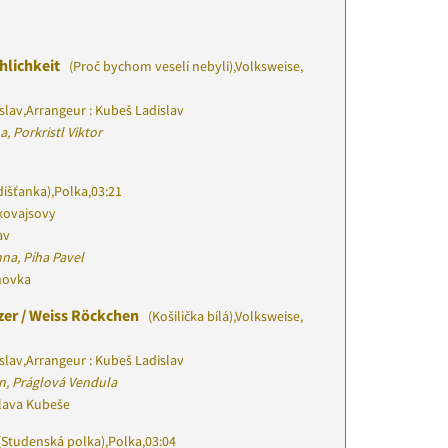
öhlichkeit
(Proč bychom veselí nebyli)
,
Volksweise,
slav
,
Arrangeur : Kubeš Ladislav
, Porkristl Viktor
išťanka)
,
Polka
,
03:21
kovajsovy
av
na, Píha Pavel
chovka
er / Weiss Röckchen
(Košilička bílá)
,
Volksweise,
slav
,
Arrangeur : Kubeš Ladislav
n, Práglová Vendula
slava Kubeše
(Studenská polka)
,
Polka
,
03:04