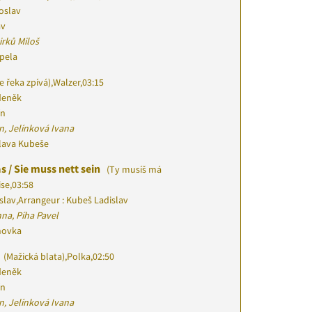
roslav
av
irků Miloš
apela
e řeka zpívá)
,
Walzer
,
03:15
deněk
ín
n, Jelínková Ivana
slava Kubeše
s / Sie muss nett sein
(Ty musíš má
ise
,
03:58
slav
,
Arrangeur : Kubeš Ladislav
na, Píha Pavel
chovka
(Mažická blata)
,
Polka
,
02:50
deněk
ín
n, Jelínková Ivana