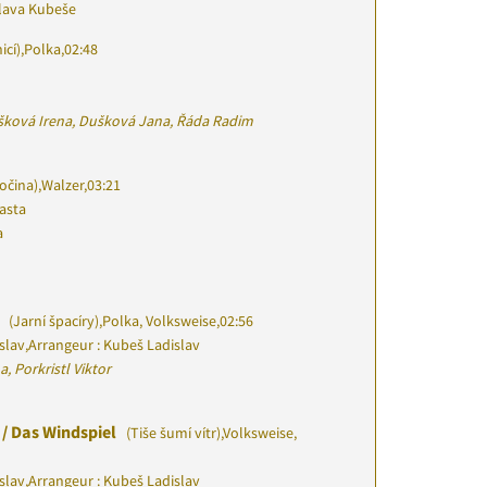
slava Kubeše
icí)
,
Polka
,
02:48
ošková Irena, Dušková Jana, Řáda Radim
očina)
,
Walzer
,
03:21
asta
a
r
(Jarní špacíry)
,
Polka, Volksweise
,
02:56
slav
,
Arrangeur : Kubeš Ladislav
, Porkristl Viktor
 / Das Windspiel
(Tiše šumí vítr)
,
Volksweise,
slav
,
Arrangeur : Kubeš Ladislav