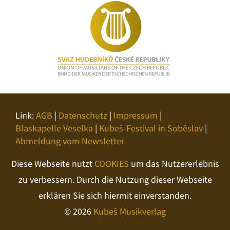
Link:
AGB
|
Datenschutz
|
Impressum
|
Blaskapelle Veselka
|
Kubeš-Festival in Soběslav
|
Abmeldung vom Newsletter
Diese Webseite nutzt
COOKIES
um das Nutzererlebnis
zu verbessern. Durch die Nutzung dieser Webseite
erklären Sie sich hiermit einverstanden.
© 2026
Kubeš Musikverlag