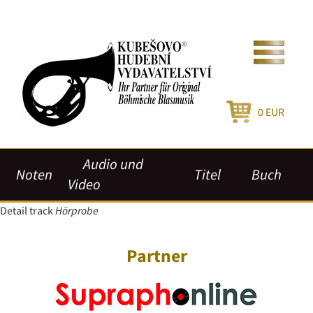
0
EUR
Audio und
Noten
Titel
Buch
Video
Detail track
Hörprobe
Partner