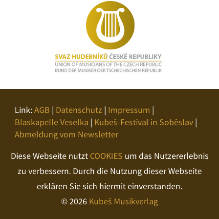
Link:
AGB
|
Datenschutz
|
Impressum
|
Blaskapelle Veselka
|
Kubeš-Festival in Soběslav
|
Abmeldung vom Newsletter
Diese Webseite nutzt
COOKIES
um das Nutzererlebnis
zu verbessern. Durch die Nutzung dieser Webseite
erklären Sie sich hiermit einverstanden.
© 2026
Kubeš Musikverlag