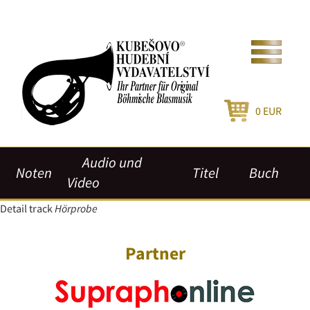
0
EUR
Audio und
Noten
Titel
Buch
Video
Detail track
Hörprobe
Partner