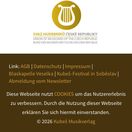
Link:
AGB
|
Datenschutz
|
Impressum
|
Blaskapelle Veselka
|
Kubeš-Festival in Soběslav
|
Abmeldung vom Newsletter
Diese Webseite nutzt
COOKIES
um das Nutzererlebnis
zu verbessern. Durch die Nutzung dieser Webseite
erklären Sie sich hiermit einverstanden.
© 2026
Kubeš Musikverlag