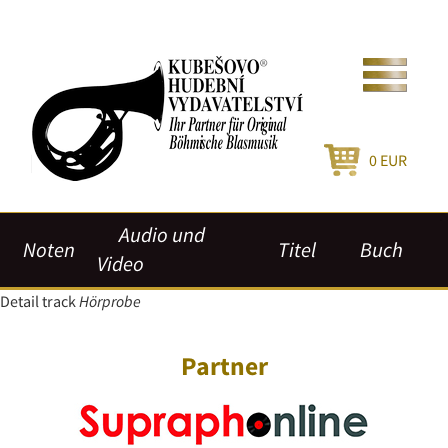
0
EUR
Audio und
Noten
Titel
Buch
Video
Detail track
Hörprobe
Partner