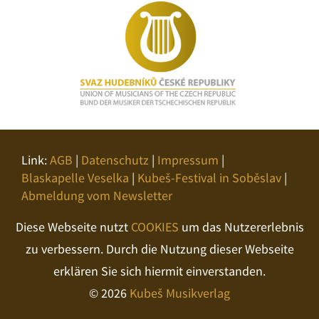
Link:
AGB
|
Datenschutz
|
Impressum
|
Blaskapelle Veselka
|
Kubeš-Festival in Soběslav
|
Abmeldung vom Newsletter
Diese Webseite nutzt
COOKIES
um das Nutzererlebnis
zu verbessern. Durch die Nutzung dieser Webseite
erklären Sie sich hiermit einverstanden.
© 2026
Kubeš Musikverlag