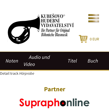
0
EUR
Audio und
Noten
Titel
Buch
Video
Detail track
Hörprobe
Partner