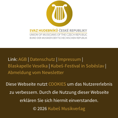
Link:
AGB
|
Datenschutz
|
Impressum
|
Blaskapelle Veselka
|
Kubeš-Festival in Soběslav
|
Abmeldung vom Newsletter
Diese Webseite nutzt
COOKIES
um das Nutzererlebnis
zu verbessern. Durch die Nutzung dieser Webseite
erklären Sie sich hiermit einverstanden.
© 2026
Kubeš Musikverlag