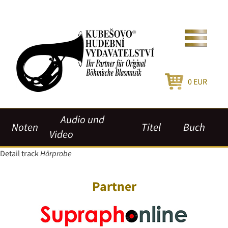
0
EUR
Audio und
Noten
Titel
Buch
Video
Detail track
Hörprobe
Partner