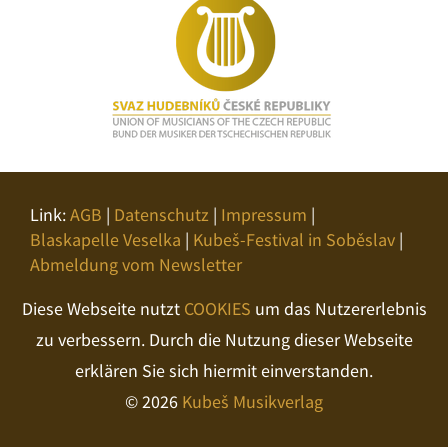
Link:
AGB
|
Datenschutz
|
Impressum
|
Blaskapelle Veselka
|
Kubeš-Festival in Soběslav
|
Abmeldung vom Newsletter
Diese Webseite nutzt
COOKIES
um das Nutzererlebnis
zu verbessern. Durch die Nutzung dieser Webseite
erklären Sie sich hiermit einverstanden.
© 2026
Kubeš Musikverlag