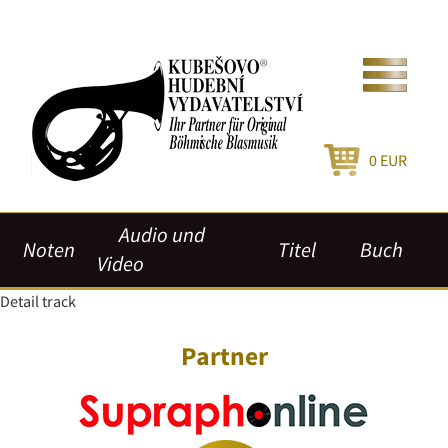
0
EUR
Audio und
Noten
Titel
Buch
Video
Detail track
Partner