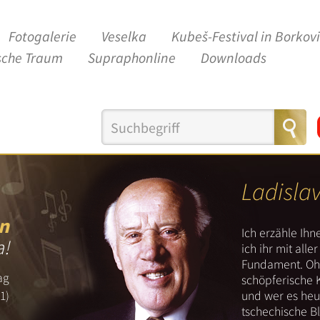
Fotogalerie
Veselka
Kubeš-Festival in Borkov
sche Traum
Supraphonline
Downloads
Ladisla
n
Ich erzähle Ih
a!
ich ihr mit all
Fundament. Ohn
ag
schöpferische 
und wer es heut
1)
tschechische B