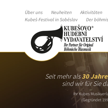
Über uns
Neuheiten
Aktivitäten
Kubeš-Festival in Soběslav
Der böhmi
Seit mehr als
30 Jahre
sind wir für Sie d
Ihr Kubes Musikverl
(Gegründet 199