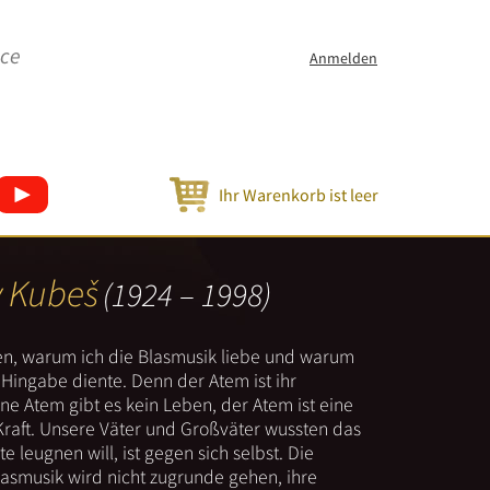
ice
Anmelden
Ihr Warenkorb ist leer
v Kubeš
(1924 – 1998)
nen, warum ich die Blasmusik liebe und warum
er Hingabe diente. Denn der Atem ist ihr
e Atem gibt es kein Leben, der Atem ist eine
Kraft. Unsere Väter und Großväter wussten das
e leugnen will, ist gegen sich selbst. Die
lasmusik wird nicht zugrunde gehen, ihre