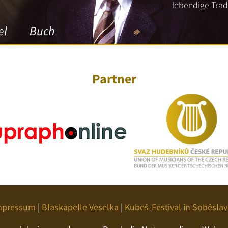
lebendige Tradi
el
Buch
Partner
mpressum
|
Blaskapelle Veselka
|
Kubeš-Festival in Soběslav