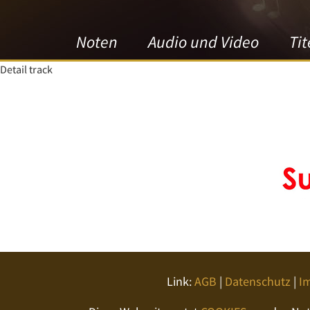
Noten
Audio und Video
Tit
Detail track
Link:
AGB
|
Datenschutz
|
I