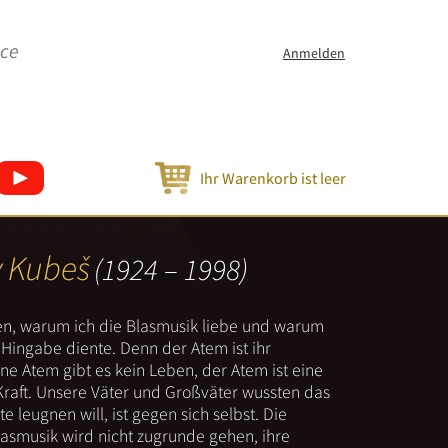
ice
Anmelden
Ihr Warenkorb ist leer
v Kubeš
(1924 – 1998)
nen, warum ich die Blasmusik liebe und warum
er Hingabe diente. Denn der Atem ist ihr
e Atem gibt es kein Leben, der Atem ist eine
Kraft. Unsere Väter und Großväter wussten das
e leugnen will, ist gegen sich selbst. Die
lasmusik wird nicht zugrunde gehen, ihre