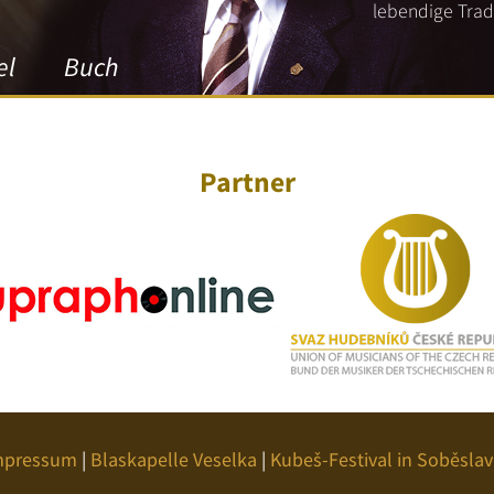
lebendige Tradi
el
Buch
Partner
mpressum
|
Blaskapelle Veselka
|
Kubeš-Festival in Soběslav