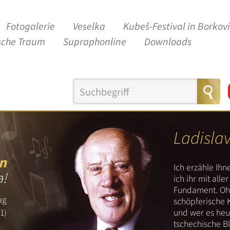
Fotogalerie
Veselka
Kubeš-Festival in Borkov
sche Traum
Supraphonline
Downloads
Ladisla
n
Ich erzähle Ih
a!
ich ihr mit all
Fundament. Ohn
ag
schöpferische 
und wer es heut
1)
tschechische B