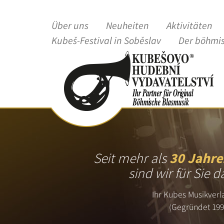
Über uns
Neuheiten
Aktivitäten
Kubeš-Festival in Soběslav
Der böhmi
Seit mehr als
30 Jahre
sind wir für Sie d
Ihr Kubes Musikverl
(Gegründet 199