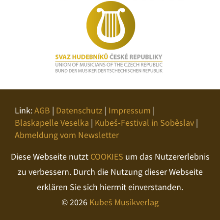
Link:
AGB
|
Datenschutz
|
Impressum
|
Blaskapelle Veselka
|
Kubeš-Festival in Soběslav
|
Abmeldung vom Newsletter
Diese Webseite nutzt
COOKIES
um das Nutzererlebnis
zu verbessern. Durch die Nutzung dieser Webseite
erklären Sie sich hiermit einverstanden.
© 2026
Kubeš Musikverlag