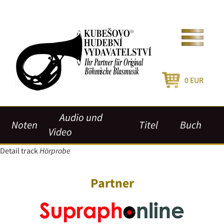
0
EUR
Audio und
Noten
Titel
Buch
Video
Detail track
Hörprobe
Partner