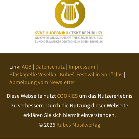
Link:
AGB
|
Datenschutz
|
Impressum
|
Blaskapelle Veselka
|
Kubeš-Festival in Soběslav
|
Abmeldung vom Newsletter
Diese Webseite nutzt
COOKIES
um das Nutzererlebnis
zu verbessern. Durch die Nutzung dieser Webseite
erklären Sie sich hiermit einverstanden.
© 2026
Kubeš Musikverlag