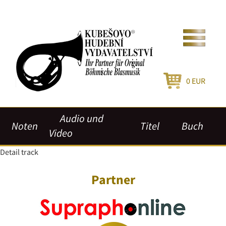
0
EUR
Audio und
Noten
Titel
Buch
Video
Detail track
Partner