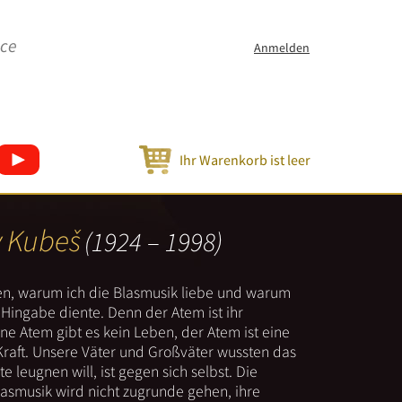
ice
Anmelden
Ihr Warenkorb ist leer
v Kubeš
(1924 – 1998)
nen, warum ich die Blasmusik liebe und warum
er Hingabe diente. Denn der Atem ist ihr
e Atem gibt es kein Leben, der Atem ist eine
Kraft. Unsere Väter und Großväter wussten das
e leugnen will, ist gegen sich selbst. Die
lasmusik wird nicht zugrunde gehen, ihre