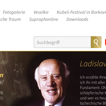
Fotogalerie
Veselka
Kubeš-Festival in Borkov
sche Traum
Supraphonline
Downloads
Ladisla
n
Ich erzähle Ih
a!
ich ihr mit all
Fundament. Ohn
ag
schöpferische 
und wer es heut
1)
tschechische B