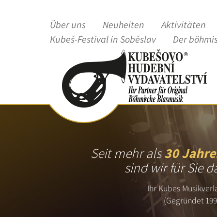
Über uns
Neuheiten
Aktivitäten
Kubeš-Festival in Soběslav
Der böhmi
Seit mehr als
30 Jahre
sind wir für Sie d
Ihr Kubes Musikverl
(Gegründet 199