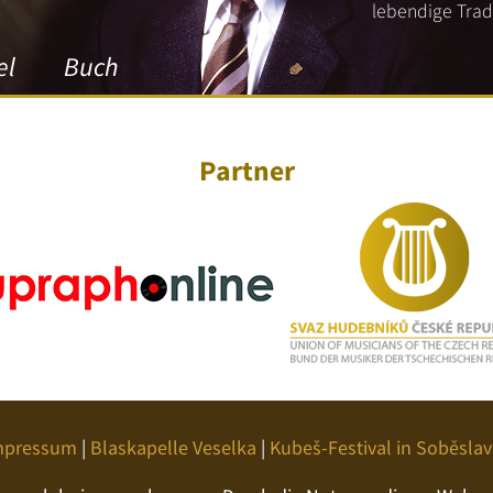
lebendige Tradi
el
Buch
Partner
mpressum
|
Blaskapelle Veselka
|
Kubeš-Festival in Soběslav