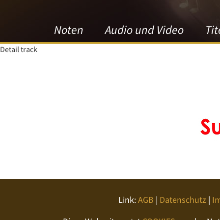
Noten
Audio und Video
Tit
Detail track
Link:
AGB
|
Datenschutz
|
I