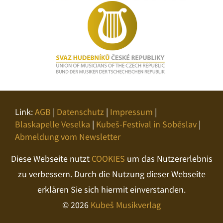
Link:
AGB
|
Datenschutz
|
Impressum
|
Blaskapelle Veselka
|
Kubeš-Festival in Soběslav
|
Abmeldung vom Newsletter
Diese Webseite nutzt
COOKIES
um das Nutzererlebnis
zu verbessern. Durch die Nutzung dieser Webseite
erklären Sie sich hiermit einverstanden.
© 2026
Kubeš Musikverlag