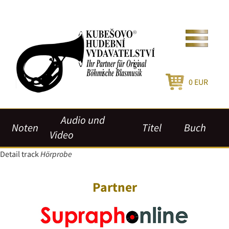
0
EUR
Audio und
Noten
Titel
Buch
Video
Detail track
Hörprobe
Partner