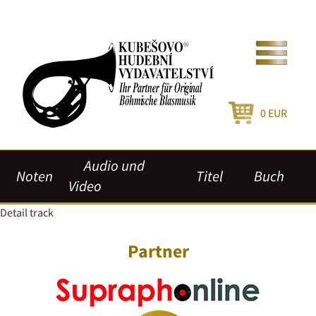
0
EUR
Audio und
Noten
Titel
Buch
Video
Detail track
Partner