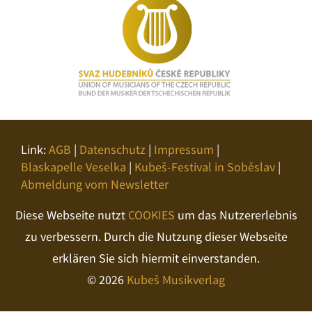
Link:
AGB
|
Datenschutz
|
Impressum
|
Blaskapelle Veselka
|
Kubeš-Festival in Soběslav
|
Abmeldung vom Newsletter
Diese Webseite nutzt
COOKIES
um das Nutzererlebnis
zu verbessern. Durch die Nutzung dieser Webseite
erklären Sie sich hiermit einverstanden.
© 2026
Kubeš Musikverlag