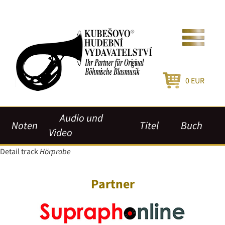
0
EUR
Audio und
Noten
Titel
Buch
Video
Detail track
Hörprobe
Partner