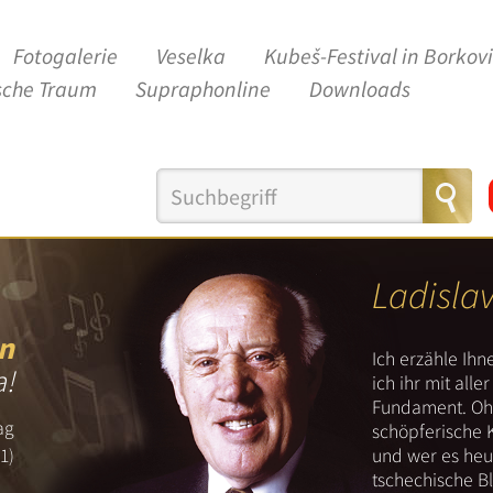
Fotogalerie
Veselka
Kubeš-Festival in Borkov
sche Traum
Supraphonline
Downloads
Ladisla
n
Ich erzähle Ih
a!
ich ihr mit all
Fundament. Ohn
ag
schöpferische 
und wer es heut
1)
tschechische B