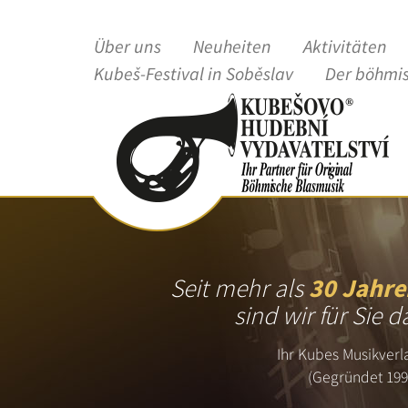
Über uns
Neuheiten
Aktivitäten
Kubeš-Festival in Soběslav
Der böhmi
Seit mehr als
30 Jahre
sind wir für Sie d
Ihr Kubes Musikverl
(Gegründet 199