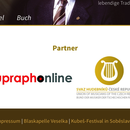
lebendige Tradi
el
Buch
Partner
mpressum
|
Blaskapelle Veselka
|
Kubeš-Festival in Soběslav