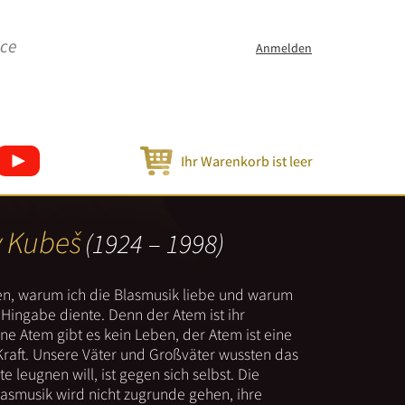
ice
Anmelden
Ihr Warenkorb ist leer
v Kubeš
(1924 – 1998)
nen, warum ich die Blasmusik liebe und warum
er Hingabe diente. Denn der Atem ist ihr
e Atem gibt es kein Leben, der Atem ist eine
Kraft. Unsere Väter und Großväter wussten das
e leugnen will, ist gegen sich selbst. Die
lasmusik wird nicht zugrunde gehen, ihre