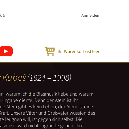
ice
Anmelden
Ihr Warenkorb ist leer
v Kubeš
(1924 – 1998)
nen, warum ich die Blasmusik liebe und warum
er Hingabe diente. Denn der Atem ist ihr
e Atem gibt es kein Leben, der Atem ist eine
Kraft. Unsere Väter und Großväter wussten das
e leugnen will, ist gegen sich selbst. Die
lasmusik wird nicht zugrunde gehen, ihre