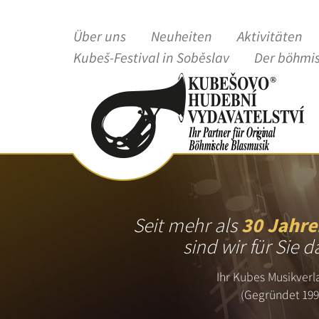
Über uns
Neuheiten
Aktivitäten
Kubeš-Festival in Soběslav
Der böhmi
Seit mehr als
30 Jahre
sind wir für Sie d
Ihr Kubes Musikverl
(Gegründet 199