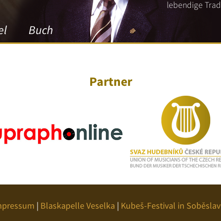
lebendige Tradi
el
Buch
Partner
mpressum
|
Blaskapelle Veselka
|
Kubeš-Festival in Soběslav