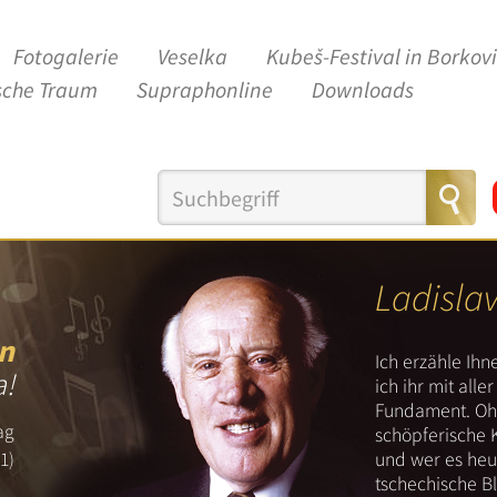
Fotogalerie
Veselka
Kubeš-Festival in Borkov
sche Traum
Supraphonline
Downloads
Ladisla
n
Ich erzähle Ih
a!
ich ihr mit all
Fundament. Ohn
ag
schöpferische 
und wer es heut
1)
tschechische B