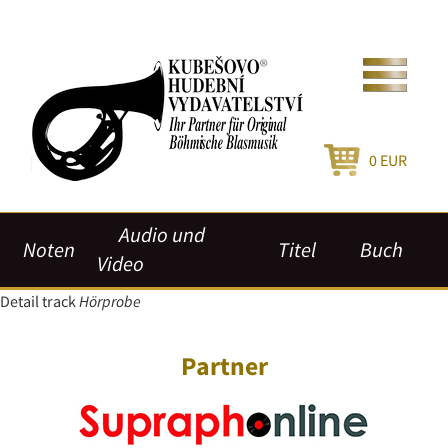
0
EUR
Audio und
Noten
Titel
Buch
Video
Detail track
Hörprobe
Partner