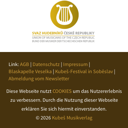
Link:
AGB
|
Datenschutz
|
Impressum
|
Blaskapelle Veselka
|
Kubeš-Festival in Soběslav
|
Abmeldung vom Newsletter
Diese Webseite nutzt
COOKIES
um das Nutzererlebnis
zu verbessern. Durch die Nutzung dieser Webseite
erklären Sie sich hiermit einverstanden.
© 2026
Kubeš Musikverlag