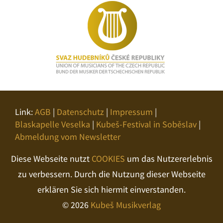
Link:
AGB
|
Datenschutz
|
Impressum
|
Blaskapelle Veselka
|
Kubeš-Festival in Soběslav
|
Abmeldung vom Newsletter
Diese Webseite nutzt
COOKIES
um das Nutzererlebnis
zu verbessern. Durch die Nutzung dieser Webseite
erklären Sie sich hiermit einverstanden.
© 2026
Kubeš Musikverlag