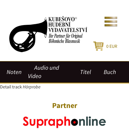
0
EUR
Audio und
Noten
Titel
Buch
Video
Detail track
Hörprobe
Partner