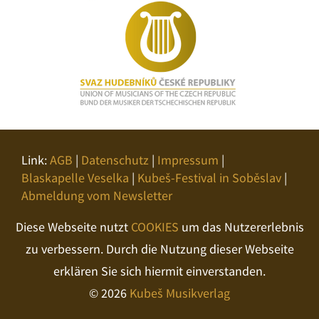
Link:
AGB
|
Datenschutz
|
Impressum
|
Blaskapelle Veselka
|
Kubeš-Festival in Soběslav
|
Abmeldung vom Newsletter
Diese Webseite nutzt
COOKIES
um das Nutzererlebnis
zu verbessern. Durch die Nutzung dieser Webseite
erklären Sie sich hiermit einverstanden.
© 2026
Kubeš Musikverlag