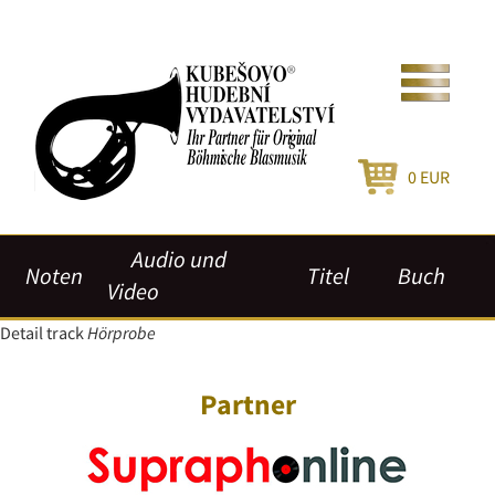
0
EUR
Audio und
Noten
Titel
Buch
Video
Detail track
Hörprobe
Partner