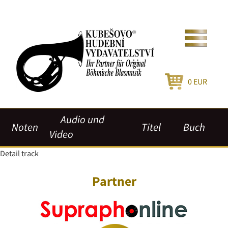
0
EUR
Audio und
Noten
Titel
Buch
Video
Detail track
Partner