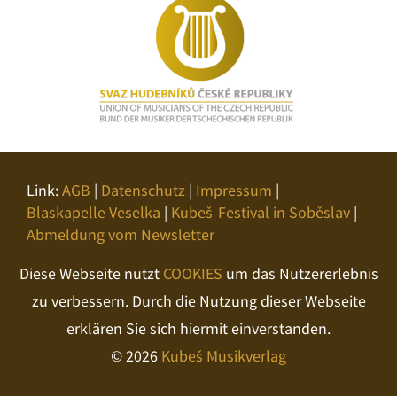
Link:
AGB
|
Datenschutz
|
Impressum
|
Blaskapelle Veselka
|
Kubeš-Festival in Soběslav
|
Abmeldung vom Newsletter
Diese Webseite nutzt
COOKIES
um das Nutzererlebnis
zu verbessern. Durch die Nutzung dieser Webseite
erklären Sie sich hiermit einverstanden.
© 2026
Kubeš Musikverlag