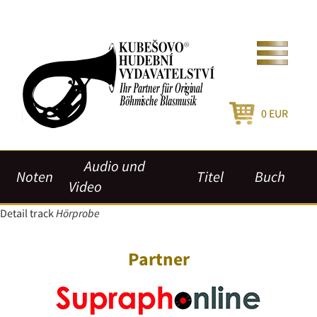
0
EUR
Audio und
Noten
Titel
Buch
Video
Detail track
Hörprobe
Partner