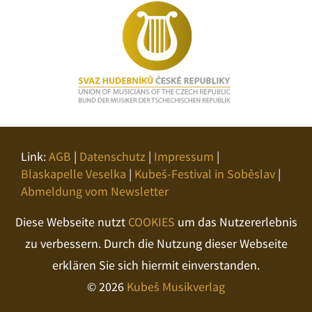
Link:
AGB
|
Datenschutz
|
Impressum
|
Blaskapelle Veselka
|
Kubeš-Festival in Soběslav
|
Abmeldung vom Newsletter
Diese Webseite nutzt
COOKIES
um das Nutzererlebnis
zu verbessern. Durch die Nutzung dieser Webseite
erklären Sie sich hiermit einverstanden.
© 2026
Kubeš Musikverlag