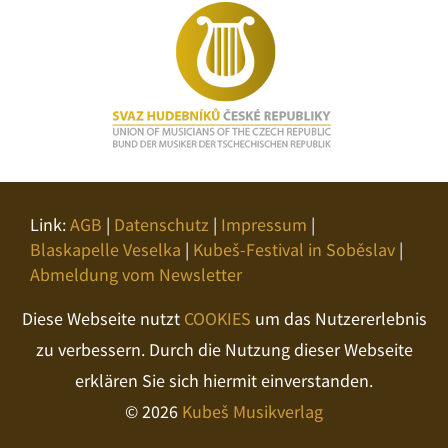
Link:
AGB
|
Datenschutz
|
Impressum
|
Blaskapelle Veselka
|
Kubeš-Festival in Soběslav
|
Abmeldung vom Newsletter
Diese Webseite nutzt
COOKIES
um das Nutzererlebnis
zu verbessern. Durch die Nutzung dieser Webseite
erklären Sie sich hiermit einverstanden.
© 2026
Kubeš Musikverlag