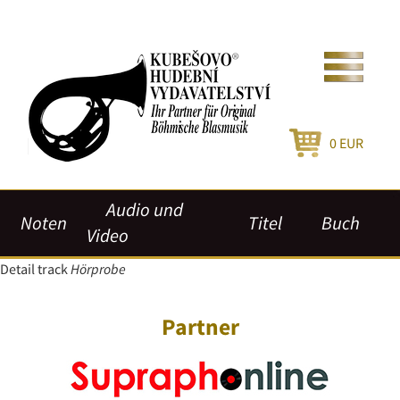
0
EUR
Audio und
Noten
Titel
Buch
Video
Detail track
Hörprobe
Partner