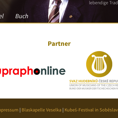
lebendige Tradi
el
Buch
Partner
mpressum
|
Blaskapelle Veselka
|
Kubeš-Festival in Soběslav