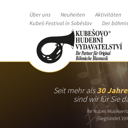
Über uns
Neuheiten
Aktivitäten
Kubeš-Festival in Soběslav
Der böhmi
Seit mehr als
30 Jahre
sind wir für Sie d
Ihr Kubes Musikverl
(Gegründet 199