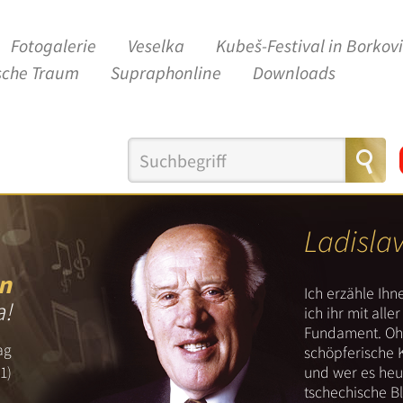
Fotogalerie
Veselka
Kubeš-Festival in Borkov
sche Traum
Supraphonline
Downloads
Ladisla
n
Ich erzähle Ih
a!
ich ihr mit all
Fundament. Ohn
ag
schöpferische 
und wer es heut
1)
tschechische B