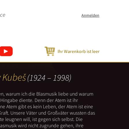
ice
Anmelden
Ihr Warenkorb ist leer
v Kubeš
(1924 – 1998)
nen, warum ich die Blasmusik liebe und warum
er Hingabe diente. Denn der Atem ist ihr
e Atem gibt es kein Leben, der Atem ist eine
Kraft. Unsere Väter und Großväter wussten das
e leugnen will, ist gegen sich selbst. Die
lasmusik wird nicht zugrunde gehen, ihre