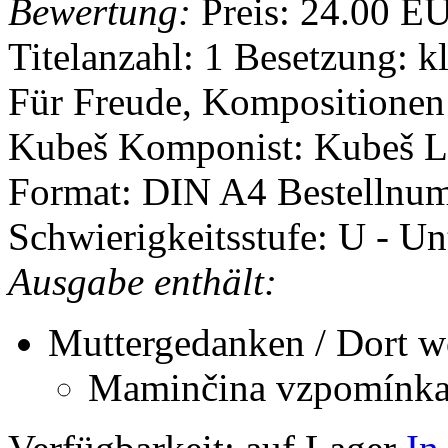
Bewertung:
Preis:
24.00 E
Titelanzahl: 1
Besetzung: k
Für Freude, Kompositionen
Kubeš
Komponist: Kubeš L
Format: DIN A4
Bestellnu
Schwierigkeitsstufe: U - Un
Ausgabe enthält:
Muttergedanken / Dort w
Maminčina vzpomínk