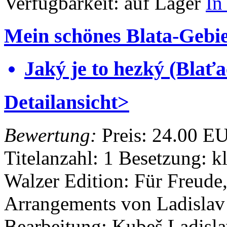
Verfügbarkeit:
auf Lager
In
Mein schönes Blata-Gebie
Jaký je to hezký (Blať
Detailansicht>
Bewertung:
Preis:
24.00 E
Titelanzahl: 1
Besetzung: k
Walzer
Edition: Für Freud
Arrangements von Ladisla
Bearbeitung: Kubeš Ladisl