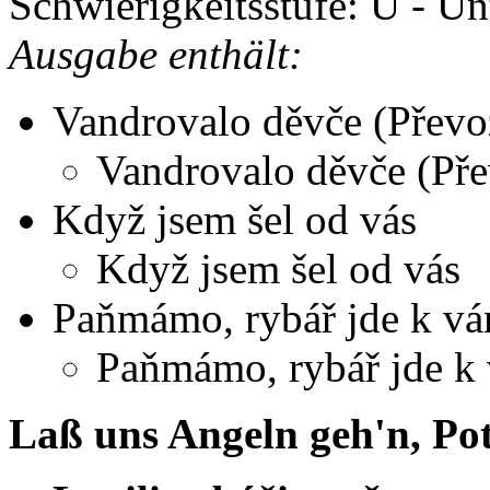
Schwierigkeitsstufe: U - Un
Ausgabe enthält:
Vandrovalo děvče (Převo
Vandrovalo děvče (Pře
Když jsem šel od vás
Když jsem šel od vás
Paňmámo, rybář jde k v
Paňmámo, rybář jde k
Laß uns Angeln geh'n, Po