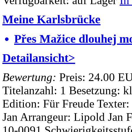
Verfügbarkeit:
auf Lager
In
Meine Karlsbrücke
Přes Mažice dlouhej m
Detailansicht>
Bewertung:
Preis:
24.00 E
Titelanzahl: 1
Besetzung: k
Edition: Für Freude
Texter:
Jan
Arrangeur: Lipold Jan
F
10-0091
Schwierigkeitsstuf