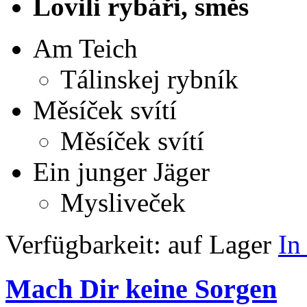
Lovili rybáři, směs
Am Teich
Tálinskej rybník
Měsíček svítí
Měsíček svítí
Ein junger Jäger
Mysliveček
Verfügbarkeit:
auf Lager
In
Mach Dir keine Sorgen