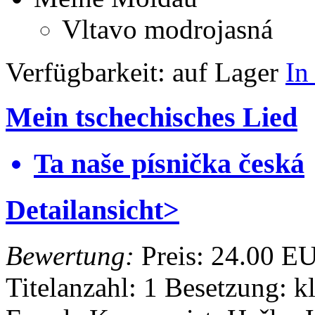
Vltavo modrojasná
Verfügbarkeit:
auf Lager
In
Mein tschechisches Lied
Ta naše písnička česká
Detailansicht>
Bewertung:
Preis:
24.00 E
Titelanzahl: 1
Besetzung: k