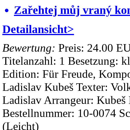
Zařehtej můj vraný ko
Detailansicht>
Bewertung:
Preis:
24.00 E
Titelanzahl: 1
Besetzung: k
Edition: Für Freude, Komp
Ladislav Kubeš
Texter: Vo
Ladislav
Arrangeur: Kubeš
Bestellnummer: 10-0074
Sc
(Leicht)