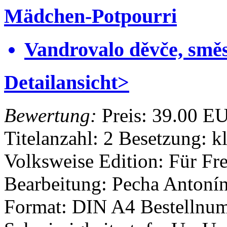
Mädchen-Potpourri
Vandrovalo děvče, smě
Detailansicht>
Bewertung:
Preis:
39.00 E
Titelanzahl: 2
Besetzung: k
Volksweise
Edition: Für F
Bearbeitung: Pecha Antoní
Format: DIN A4
Bestellnu