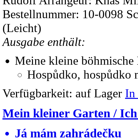
Rudolf
Arrangeur: Khás Mi
Bestellnummer: 10-0098
Sc
(Leicht)
Ausgabe enthält:
Meine kleine böhmische
Hospůdko, hospůdko 
Verfügbarkeit:
auf Lager
In
Mein kleiner Garten / Ic
Já mám zahrádečku