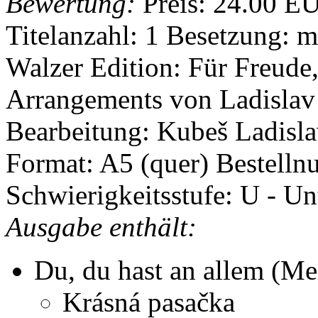
Bewertung:
Preis:
24.00 E
Titelanzahl: 1
Besetzung: m
Walzer
Edition: Für Freud
Arrangements von Ladisla
Bearbeitung: Kubeš Ladisl
Format: A5 (quer)
Bestelln
Schwierigkeitsstufe: U - Un
Ausgabe enthält:
Du, du hast an allem (M
Krásná pasačka