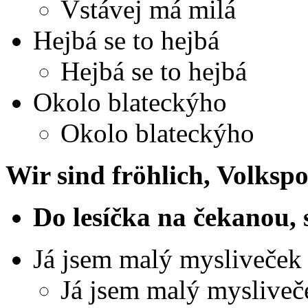
Vstávej má milá
Hejbá se to hejbá
Hejbá se to hejbá
Okolo blateckýho
Okolo blateckýho
Wir sind fröhlich, Volksp
Do lesíčka na čekanou,
Já jsem malý mysliveček
Já jsem malý mysliveč