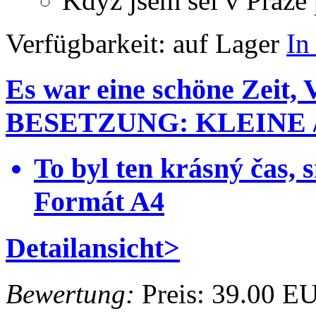
Když jsem šel v Praze
Verfügbarkeit:
auf Lager
In
Es war eine schöne Zeit, 
BESETZUNG: KLEINE /
To byl ten krásný čas
Formát A4
Detailansicht>
Bewertung:
Preis:
39.00 E