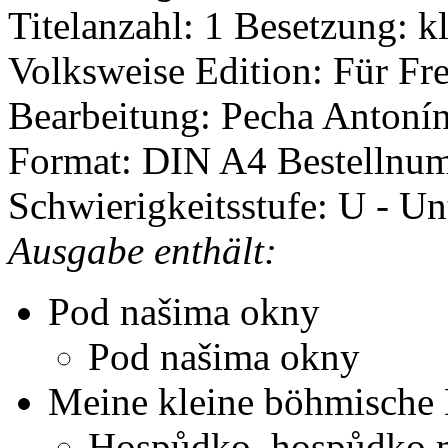
Titelanzahl: 1
Besetzung: k
Volksweise
Edition: Für F
Bearbeitung: Pecha Antoní
Format: DIN A4
Bestellnu
Schwierigkeitsstufe: U - Un
Ausgabe enthält:
Pod našima okny
Pod našima okny
Meine kleine böhmische
Hospůdko, hospůdko 