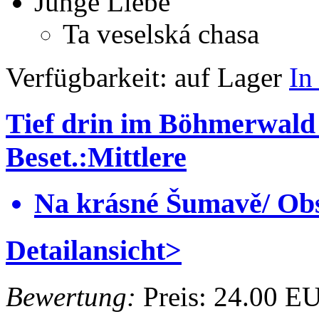
Junge Liebe
Ta veselská chasa
Verfügbarkeit:
auf Lager
In
Tief drin im Böhmerwald
Beset.:Mittlere
Na krásné Šumavě/ Obs
Detailansicht>
Bewertung:
Preis:
24.00 E