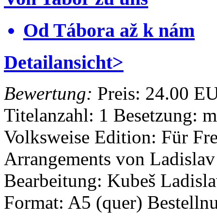
Od Tábora až k nám
Detailansicht>
Bewertung:
Preis:
24.00 E
Titelanzahl: 1
Besetzung: m
Volksweise
Edition: Für F
Arrangements von Ladisla
Bearbeitung: Kubeš Ladisl
Format: A5 (quer)
Bestelln