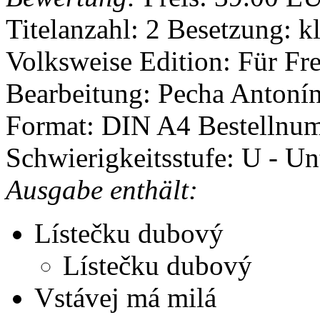
Titelanzahl: 2
Besetzung: k
Volksweise
Edition: Für F
Bearbeitung: Pecha Antoní
Format: DIN A4
Bestellnu
Schwierigkeitsstufe: U - Un
Ausgabe enthält:
Lístečku dubový
Lístečku dubový
Vstávej má milá