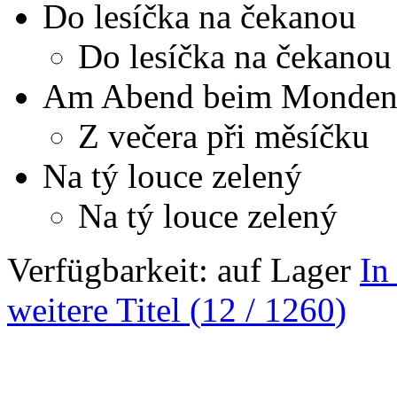
Do lesíčka na čekanou
Do lesíčka na čekanou
Am Abend beim Mondens
Z večera při měsíčku
Na tý louce zelený
Na tý louce zelený
Verfügbarkeit:
auf Lager
In
weitere Titel (
12
/
1260
)