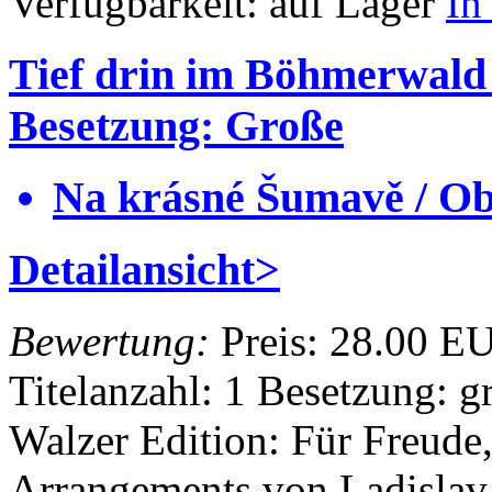
Verfügbarkeit:
auf Lager
In
Tief drin im Böhmerwald
Besetzung: Große
Na krásné Šumavě / Ob
Detailansicht>
Bewertung:
Preis:
28.00 E
Titelanzahl: 1
Besetzung: g
Walzer
Edition: Für Freud
Arrangements von Ladisla