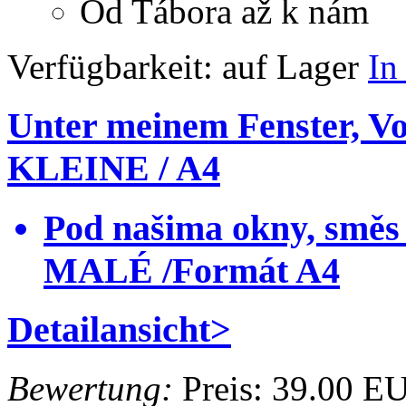
Od Tábora až k nám
Verfügbarkeit:
auf Lager
In
Unter meinem Fenster, 
KLEINE / A4
Pod našima okny, směs
MALÉ /Formát A4
Detailansicht>
Bewertung:
Preis:
39.00 E