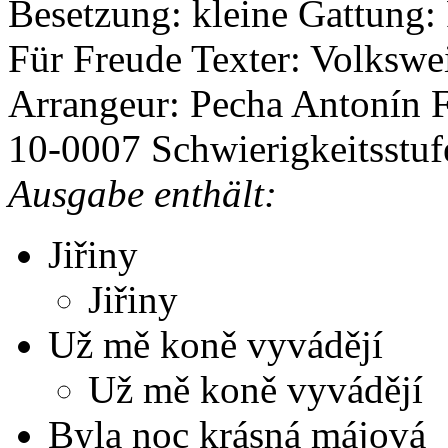
Besetzung: kleine
Gattung:
Für Freude
Texter: Volkswe
Arrangeur: Pecha Antonín
10-0007
Schwierigkeitsstuf
Ausgabe enthält:
Jiřiny
Jiřiny
Už mě koně vyvádějí
Už mě koně vyvádějí
Byla noc krásná májová