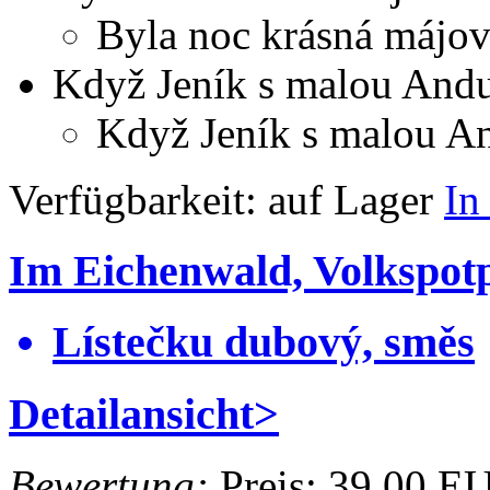
Byla noc krásná májo
Když Jeník s malou And
Když Jeník s malou A
Verfügbarkeit:
auf Lager
In
Im Eichenwald, Volkspot
Lístečku dubový, směs
Detailansicht>
Bewertung:
Preis:
39.00 E