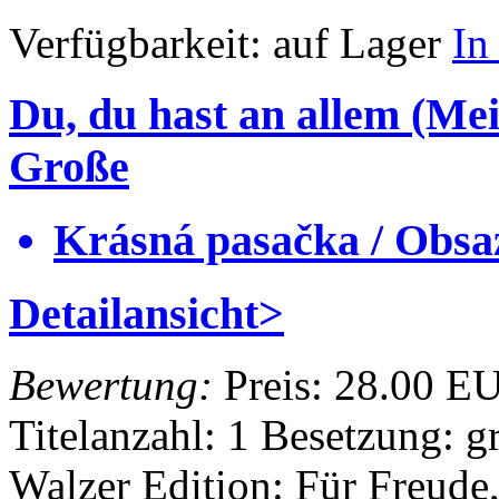
Verfügbarkeit:
auf Lager
In
Du, du hast an allem (Me
Große
Krásná pasačka / Obsaz
Detailansicht>
Bewertung:
Preis:
28.00 E
Titelanzahl: 1
Besetzung: g
Walzer
Edition: Für Freud