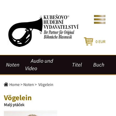
0
EUR
Audio und
Noten
Titel
Buch
Video
Home
>
Noten
>
Vögelein
Vögelein
Malý ptáček