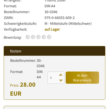
Arrangeur:
Thums Josef
Format:
DIN A4
Bestellnummer:
30-0346
ISMN:
979-0-66055-609-2
Schwierigkeitsstufe:
M - Mittelstufe (Mittelschwer)
Verfügbarkeit:
auf Lager
Bewertung:
Noten
Bestellnummer:
30-
0346
Format:
DIN
In den
A4
Warenkorb
28.00
Preis:
EUR