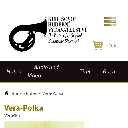
0
EUR
Audio und
Noten
Titel
Buch
Video
Home
>
Noten
>
Vera-Polka
Vera-Polka
Věruška