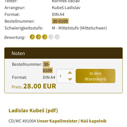
Texter:
Kořínek Václav
Arrangeur:
Kubeš Ladislav
Format:
DIN A4
Bestellnummer:
30-0109
Schwierigkeitsstufe:
M - Mittelstufe (Mittelschwer)
Bewertung:
Noten
Bestellnummer:
30-
0109
In den
Format:
DIN A4
Warenkorb
28.00 EUR
Preis:
Ladislav Kubeš
(pdf)
CD/MC 491004
Unser Kapellmeister / Náš kapelník