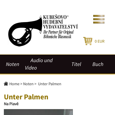
0
EUR
Audio und
Noten
Titel
Buch
Video
Home
>
Noten
>
Unter Palmen
Unter Palmen
Na Piavě