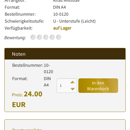
Arrangeur:
Khás Miloslav
Format:
DIN A4
Bestellnummer:
10-0120
Schwierigkeitsstufe:
U - Unterstufe (Leicht)
Verfügbarkeit:
auf Lager
Bewertung:
Noten
Bestellnummer:
10-
0120
Format:
DIN
In den
A4
Warenkorb
24.00
Preis:
EUR