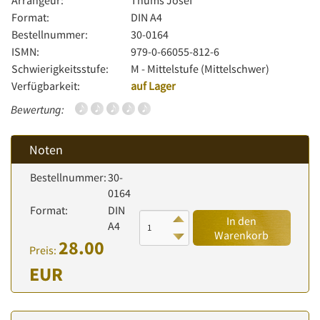
Arrangeur:
Thums Josef
Format:
DIN A4
Bestellnummer:
30-0164
ISMN:
979-0-66055-812-6
Schwierigkeitsstufe:
M - Mittelstufe (Mittelschwer)
Verfügbarkeit:
auf Lager
Bewertung:
Noten
Bestellnummer:
30-
0164
Format:
DIN
In den
A4
Warenkorb
28.00
Preis:
EUR