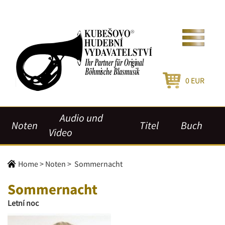
0
EUR
Audio und
Noten
Titel
Buch
Video
Home
>
Noten
>
Sommernacht
Sommernacht
Letní noc