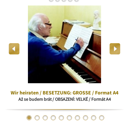
Wir heiraten / BESETZUNG: GROSSE / Format A4
Až se budem brát / OBSAZENÍ: VELKÉ / Formát A4