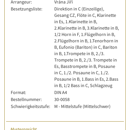
Arrangeur:
Vrána Jiří
Besetzungsliste:
Direktion in C (Einzeilige),
Gesang CZ, Flöte in C, Klarinette
in Es, 1.Klarinette in B,
2.Klarinette in B, 3.Klarinette in B,
1/2 Horn in F, 1.Flügelhorn in B,
2.Flügelhorn in B, 1.Tenorhorn in
B, Eufonio (Bariton) in C, Bariton
in B, 1.Trompete in B, 2./3.
Trompete in B, 2./3. Trompete in
Es, Basstrompete in B, Posaune
in C, 1./2. Posaune in C, 1./2.
Posaune in B, 1.Bass in Es, 2.Bass
in B, 1/2 Bass in C, Schlagzeug
Format:
DIN A4
Bestellnummer:
30-0058
Schwierigkeitsstufe:
M - Mittelstufe (Mittelschwer)
Musteransicht