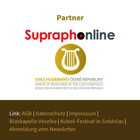
Partner
Link:
AGB
|
Datenschutz
|
Impressum
|
Blaskapelle Veselka
|
Kubeš-Festival in Soběslav
|
Abmeldung vom Newsletter