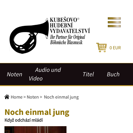
0
EUR
Audio und
Noten
Titel
Buch
Video
Home
>
Noten
>
Noch einmal jung
Noch einmal jung
Když odchází mládí