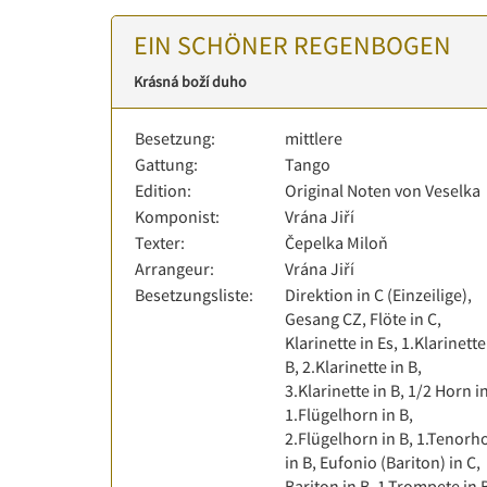
EIN SCHÖNER REGENBOGEN
Krásná boží duho
Besetzung:
mittlere
Gattung:
Tango
Edition:
Original Noten von Veselka
Komponist:
Vrána Jiří
Texter:
Čepelka Miloň
Arrangeur:
Vrána Jiří
Besetzungsliste:
Direktion in C (Einzeilige),
Gesang CZ, Flöte in C,
Klarinette in Es, 1.Klarinette
B, 2.Klarinette in B,
3.Klarinette in B, 1/2 Horn in
1.Flügelhorn in B,
2.Flügelhorn in B, 1.Tenorh
in B, Eufonio (Bariton) in C,
Bariton in B, 1.Trompete in 