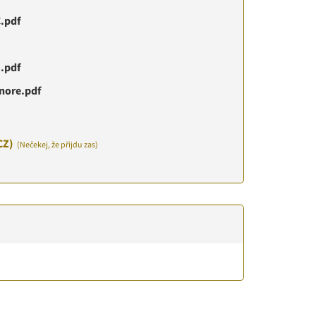
.pdf
.pdf
nore.pdf
CZ)
(Nečekej, že přijdu zas)