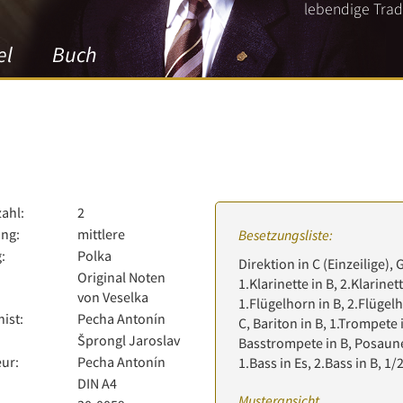
lebendige Tradi
el
Buch
zahl:
2
ng:
mittlere
Besetzungsliste:
:
Polka
Direktion in C (Einzeilige), 
Original Noten
1.Klarinette in B, 2.Klarinett
von Veselka
1.Flügelhorn in B, 2.Flügelh
ist:
Pecha Antonín
C, Bariton in B, 1.Trompete 
Šprongl Jaroslav
Basstrompete in B, Posaune 
ur:
Pecha Antonín
1.Bass in Es, 2.Bass in B, 1
:
DIN A4
Musteransicht