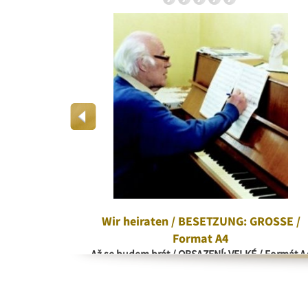
rd
Wir heiraten / BESETZUNG: GROSSE /
Format A4
Až se budem brát / OBSAZENÍ: VELKÉ / Formát A