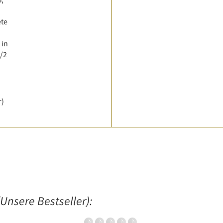
ete
 in
1/2
r)
Unsere Bestseller):