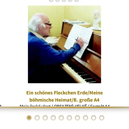
Ein schönes Fleckchen Erde/Meine
böhmische Heimat/B. große A4
4
Moje česká vlast / OBSAZENÍ: VELKÉ / Formát A4