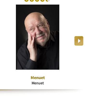
Menuet
Dr
Menuet
K