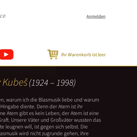
ice
Anmelden
Ihr Warenkorb ist leer
v Kubeš
(1924 – 1998)
nen, warum ich die Blasmusik liebe und warum
er Hingabe diente. Denn der Atem ist ihr
e Atem gibt es kein Leben, der Atem ist eine
Kraft. Unsere Väter und Großväter wussten das
e leugnen will, ist gegen sich selbst. Die
lasmusik wird nicht zugrunde gehen, ihre