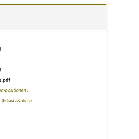
f
f
e.pdf
ompositionen :
n
(Krásná boží duho)