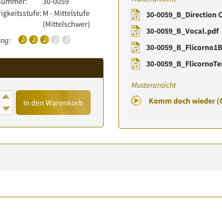
lnummer:
30-0059
igkeitsstufe:
M - Mittelstufe
30-0059_B_Direction C
(Mittelschwer)
30-0059_B_Vocal.pdf
ng:
30-0059_B_Flicorno1B
30-0059_B_FlicornoTe
Musteransicht
Komm doch wieder (
In den Warenkorb