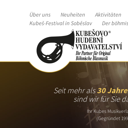
Über uns
Neuheiten
Aktivitäten
Kubeš-Festival in Soběslav
Der böhmi
Seit mehr als
30 Jahre
sind wir für Sie d
Ihr Kubes Musikverl
(Gegründet 199