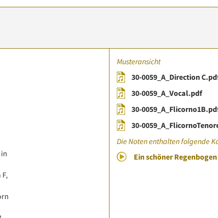
Musteransicht
30-0059_A_Direction C.pd
30-0059_A_Vocal.pdf
30-0059_A_Flicorno1B.pd
30-0059_A_FlicornoTenor
Die Noten enthalten folgende K
 in
Ein schöner Regenboge
 F,
orn
B,