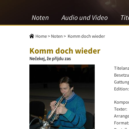
Noten
Audio und Video
Tit
Home
>
Noten
>
Komm doch wieder
Komm doch wieder
Nečekej, že přijdu zas
Titelan
Besetzu
Gattung
Edition:
Kompon
Texter:
Arrange
Format