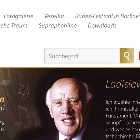
Fotogalerie
Veselka
Kubeš-Festival in Borkov
sche Traum
Supraphonline
Downloads
Ladisla
n
Ich erzähle Ih
a!
ich ihr mit all
Fundament. Ohn
ag
schöpferische 
und wer es heut
1)
tschechische B