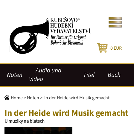
0
EUR
Audio und
Noten
Titel
Buch
Video
Home
>
Noten
>
In der Heide wird Musik gemacht
In der Heide wird Musik gemacht
U muziky na blatech