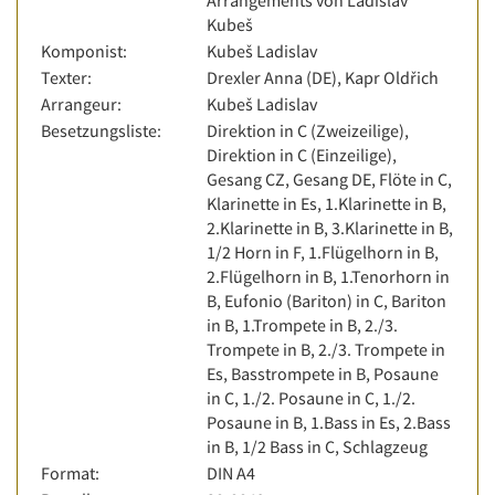
Arrangements von Ladislav
Kubeš
Komponist:
Kubeš Ladislav
Texter:
Drexler Anna (DE), Kapr Oldřich
Arrangeur:
Kubeš Ladislav
Besetzungsliste:
Direktion in C (Zweizeilige),
Direktion in C (Einzeilige),
Gesang CZ, Gesang DE, Flöte in C,
Klarinette in Es, 1.Klarinette in B,
2.Klarinette in B, 3.Klarinette in B,
1/2 Horn in F, 1.Flügelhorn in B,
2.Flügelhorn in B, 1.Tenorhorn in
B, Eufonio (Bariton) in C, Bariton
in B, 1.Trompete in B, 2./3.
Trompete in B, 2./3. Trompete in
Es, Basstrompete in B, Posaune
in C, 1./2. Posaune in C, 1./2.
Posaune in B, 1.Bass in Es, 2.Bass
in B, 1/2 Bass in C, Schlagzeug
Format:
DIN A4