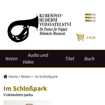
0
EUR
Audio und
Noten
Titel
Buch
Video
Home
>
Noten
>
Im Schloßpark
Im Schloßpark
V zámeckém parku