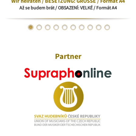
Wir heiraten / BESETZUNG: GROSSE / Format A4
Až se budem brát / OBSAZENÍ: VELKÉ / Formát A4
Partner