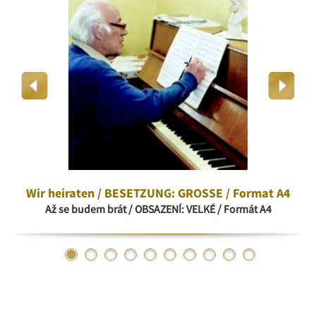
Wir heiraten / BESETZUNG: GROSSE / Format A4
Až se budem brát / OBSAZENÍ: VELKÉ / Formát A4