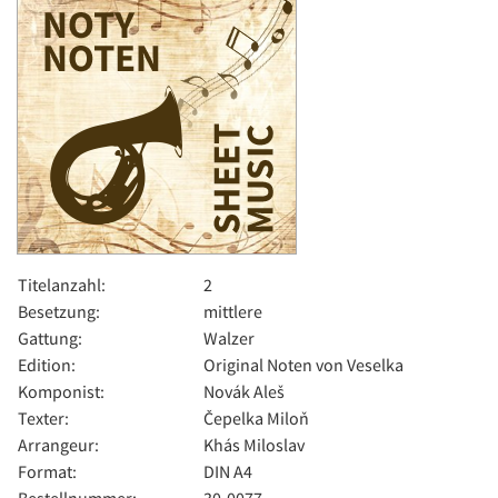
Titelanzahl:
2
Besetzung:
mittlere
Gattung:
Walzer
Edition:
Original Noten von Veselka
Komponist:
Novák Aleš
Texter:
Čepelka Miloň
Arrangeur:
Khás Miloslav
Format:
DIN A4