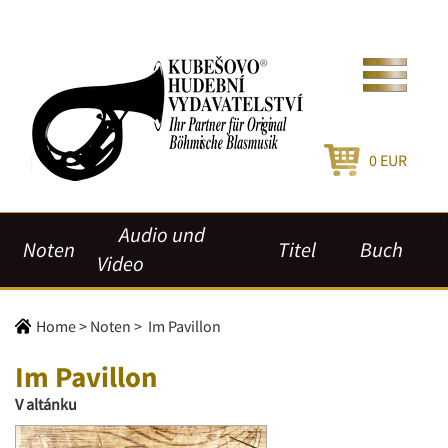
0
EUR
Audio und
Noten
Titel
Buch
Video
Home
>
Noten
>
Im Pavillon
Im Pavillon
V altánku