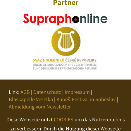
Partner
Link:
AGB
|
Datenschutz
|
Impressum
|
Blaskapelle Veselka
|
Kubeš-Festival in Soběslav
|
Abmeldung vom Newsletter
Diese Webseite nutzt
COOKIES
um das Nutzererlebnis
zu verbessern. Durch die Nutzung dieser Webseite