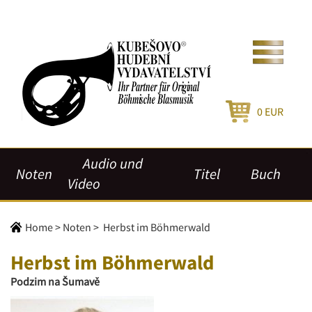
0
EUR
Audio und
Noten
Titel
Buch
Video
Home
>
Noten
>
Herbst im Böhmerwald
Herbst im Böhmerwald
Podzim na Šumavě