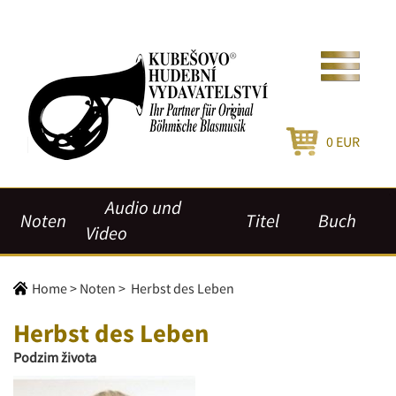
0
EUR
Audio und
Noten
Titel
Buch
Video
Home
>
Noten
>
Herbst des Leben
Herbst des Leben
Podzim života