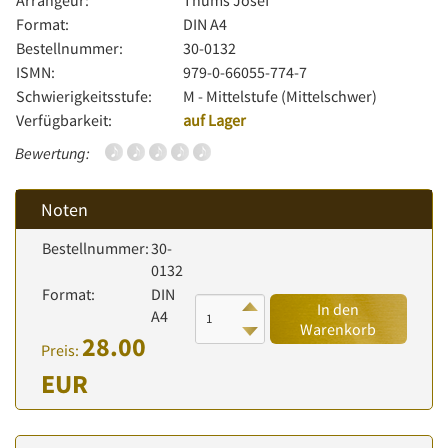
Arrangeur:
Thums Josef
Format:
DIN A4
Bestellnummer:
30-0132
ISMN:
979-0-66055-774-7
Schwierigkeitsstufe:
M - Mittelstufe (Mittelschwer)
Verfügbarkeit:
auf Lager
Bewertung:
Noten
Bestellnummer:
30-
0132
Format:
DIN
In den
A4
Warenkorb
28.00
Preis:
EUR