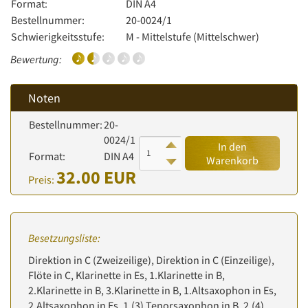
Format:
DIN A4
Bestellnummer:
20-0024/1
Schwierigkeitsstufe:
M - Mittelstufe (Mittelschwer)
Bewertung:
Noten
Bestellnummer:
20-
0024/1
In den
Format:
DIN A4
Warenkorb
32.00 EUR
Preis:
Besetzungsliste:
Direktion in C (Zweizeilige), Direktion in C (Einzeilige),
Flöte in C, Klarinette in Es, 1.Klarinette in B,
2.Klarinette in B, 3.Klarinette in B, 1.Altsaxophon in Es,
2.Altsaxophon in Es, 1.(3) Tenorsaxophon in B, 2.(4)