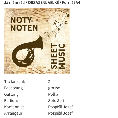
Já mám rád / OBSAZENÍ: VELKÉ / Formát A4
Titelanzahl:
2
Besetzung:
grosse
Gattung:
Polka
Edition:
Solo Serie
Komponist:
Pospíšil Josef
Arrangeur:
Pospíšil Josef