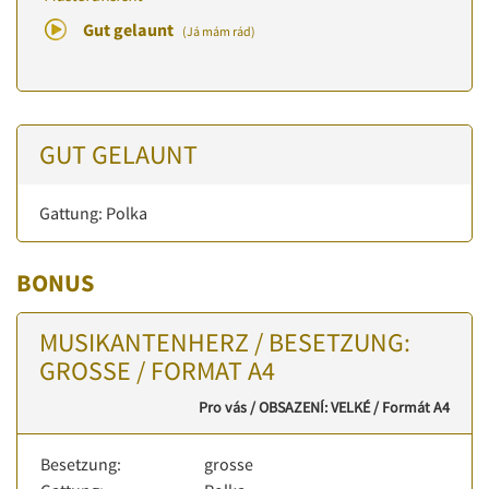
Gut gelaunt
(Já mám rád)
GUT GELAUNT
Gattung: Polka
BONUS
MUSIKANTENHERZ / BESETZUNG:
GROSSE / FORMAT A4
Pro vás / OBSAZENÍ: VELKÉ / Formát A4
Besetzung:
grosse